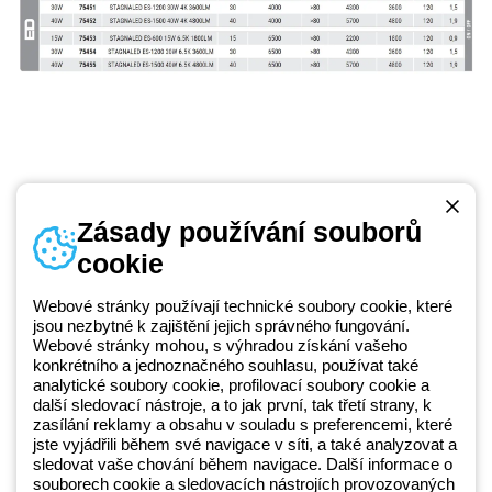
Zásady používání souborů
cookie
Telefonní číslo
od pondělí do pátku v době 8:30 - 17:30
+420 531 014 111
Webové stránky používají technické soubory cookie, které
jsou nezbytné k zajištění jejich správného fungování.
Webové stránky mohou, s výhradou získání vašeho
konkrétního a jednoznačného souhlasu, používat také
Beghelli je součástí GEWISS Group od roku 2025 a jeho ekosystému
analytické soubory cookie, profilovací soubory cookie a
další sledovací nástroje, a to jak první, tak třetí strany, k
GEWISS LightZone, kde vyvíjíme propojená světelná řešení, která
zasílání reklamy a obsahu v souladu s preferencemi, které
transformují komplexitu do jednoduchosti a podporují profesionály a
jste vyjádřili během své navigace v síti, a také analyzovat a
koncové zákazníky v uspokojování jejich potřeb.
Zjistěte více o
sledovat vaše chování během navigace. Další informace o
GEWISS
souborech cookie a sledovacích nástrojích provozovaných