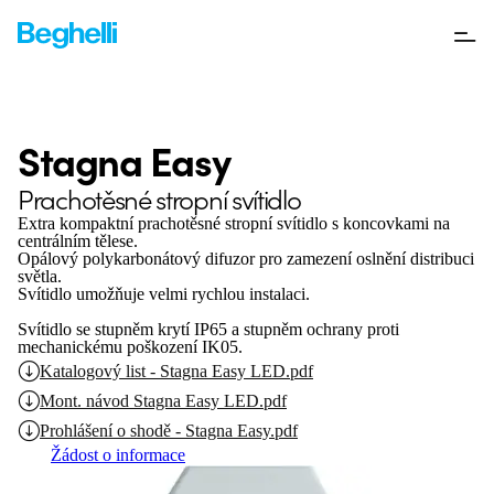
Stagna Easy
Prachotěsné stropní svítidlo
Extra kompaktní prachotěsné stropní svítidlo s koncovkami na
centrálním tělese.
Opálový polykarbonátový difuzor pro zamezení oslnění distribuci
světla.
Svítidlo umožňuje velmi rychlou instalaci.
Svítidlo se stupněm krytí IP65 a stupněm ochrany proti
mechanickému poškození IK05.
Katalogový list - Stagna Easy LED.pdf
Mont. návod Stagna Easy LED.pdf
Prohlášení o shodě - Stagna Easy.pdf
Žádost o informace