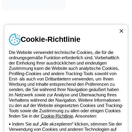
Cookie-Richtlinie
Kontakt
Montag bis Freitag von 8:00 bis 17:00 Uhr
Die Website verwendet technische Cookies, die für die
+49 2064 97010
ordnungsgemäße Funktion erforderlich sind. Vorbehaltlich
der Einholung Ihrer ausdrücklichen und eindeutigen
Zustimmung kann die Website auch analytische Cookies,
Profiling-Cookies und andere Tracking-Tools sowohl von
Seit 2025 ist Beghelli Teil der GEWISS Group und Teil des GEWISS
Erst- als auch von Drittanbietern verwenden, um Ihnen
Werbung und Inhalte entsprechend den Präferenzen zu
LightZone-Ökosystems, in dem wir integrierte Beleuchtungslösungen
senden, die Sie während Ihrer Navigation geäußert haben
entwickeln, die Komplexität in Einfachheit verwandeln und Fachleute
im Netzwerk sowie zur Analyse und Überwachung Ihres
sowie Endnutzer dabei unterstützen, ihre Anforderungen zu erfüllen.
Verhaltens während der Navigation. Weitere Informationen
Erfahren Sie mehr über GEWISS.
zu den auf der Website eingesetzten Cookies und Tracking-
Tools sowie die Zustimmung zu allen oder einigen Cookies
finden Sie in der
Cookie-Richtlinie
. Ansonsten:
Germany:
DE
Indem Sie auf „Alle akzeptieren“ klicken, stimmen Sie der
Verwendung von Cookies und anderen Technologien auf