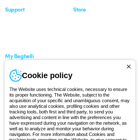
Support
Store
Support area
My Orders
Service centers
Shipping Times
A world of light at no cost
How to make a return
Request Support
Customer Service
My Beghelli
Sign in or register
Training
Cookie policy
Documentation and
software
The Website uses technical cookies, necessary to ensure
Sign up for the newsletter
its proper functioning. The Website, subject to the
acquisition of your specific and unambiguous consent, may
also use analytical cookies, profiling cookies and other
Since 2025, Beghelli has been part of the GEWISS Group, within the
tracking tools, both first and third party, to send you
GEWISS LightZone ecosystem, where we develop integrated
advertising and content in line with the preferences you
have expressed during your navigation on the network, as
lighting solutions that transform complexity into simplicity, supporting
well as to analyze and monitor your behavior during
professionals and end users in meeting their needs.
Discover more
navigation. For more information about Cookies and
about GEWISS
tracking tools operating on the Website, to give consent to