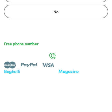
No
Free phone number
Monday to Friday from 8:30 a.m. to 5:30 p.m.
800 626 626
Beghelli
Magazine
Who we are
Last news
Investor Relation
News
Case Study
Observatory
Insights
Seminars