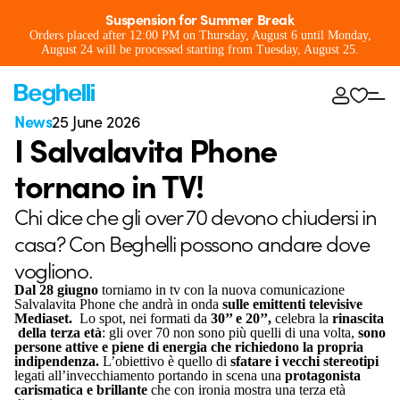
Suspension for Summer Break
Orders placed after 12:00 PM on Thursday, August 6 until Monday,
August 24 will be processed starting from Tuesday, August 25.
News
25 June 2026
I Salvalavita Phone
tornano in TV!
Chi dice che gli over 70 devono chiudersi in
casa? Con Beghelli possono andare dove
vogliono.
Dal 28 giugno
torniamo in tv con la nuova comunicazione
Salvalavita Phone che andrà in onda
sulle emittenti televisive
Mediaset.
Lo spot, nei formati da
30’’ e 20’’,
celebra la
rinascita
della terza età
: gli over 70 non sono più quelli di una volta,
sono
persone attive e piene di energia che richiedono la propria
indipendenza.
L’obiettivo è quello di
sfatare i vecchi stereotipi
legati all’invecchiamento portando in scena una
protagonista
carismatica e brillante
che con ironia mostra una terza età