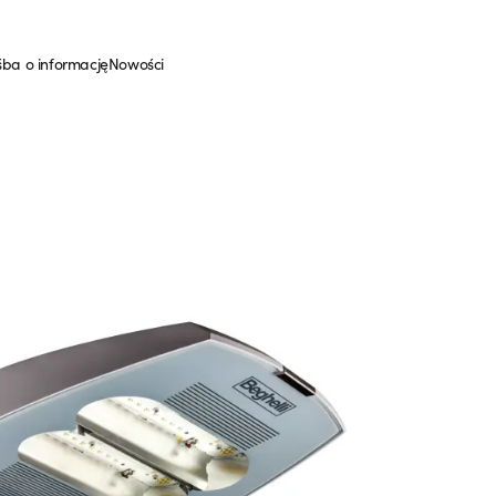
śba o informację
Nowości