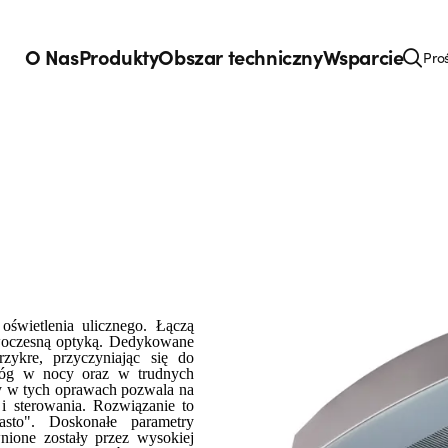
O Nas
Produkty
Obszar techniczny
Wsparcie
Pro
świetlenia ulicznego. Łączą
owoczesną optyką. Dedykowane
rzykre, przyczyniając się do
dróg w nocy oraz w trudnych
y w tych oprawach pozwala na
i sterowania. Rozwiązanie to
asto". Doskonałe parametry
one zostały przez wysokiej