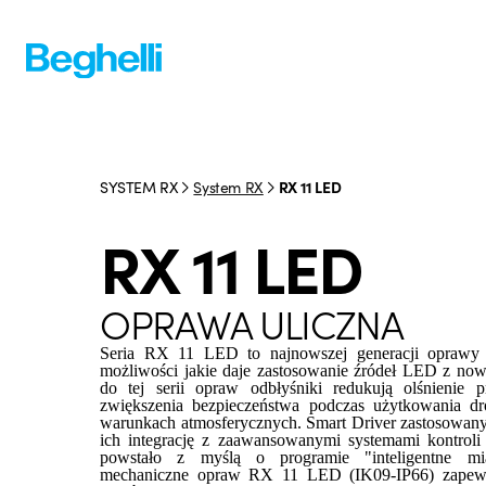
SYSTEM RX
System RX
RX 11 LED
RX 11 LED
OPRAWA ULICZNA
Seria RX 11 LED to najnowszej generacji oprawy o
możliwości jakie daje zastosowanie źródeł LED z n
do tej serii opraw odbłyśniki redukują olśnienie p
zwiększenia bezpieczeństwa podczas użytkowania 
warunkach atmosferycznych. Smart Driver zastosowan
ich integrację z zaawansowanymi systemami kontroli 
powstało z myślą o programie "inteligentne mi
mechaniczne opraw RX 11 LED (IK09-IP66) zapewni