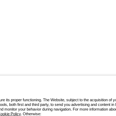
w ramach ekosystemu GEWISS
we, przekształcające złożoność w
i ich potrzeb.
Dowiedz się więcej o
e its proper functioning. The Website, subject to the acquisition of
tools, both first and third party, to send you advertising and content 
32 422 55 79
and monitor your behavior during navigation. For more information abo
ookie Policy
. Otherwise: