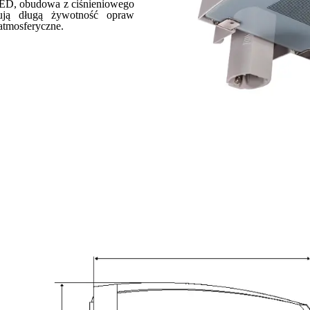
 LED, obudowa z ciśnieniowego
ują długą żywotność opraw
atmosferyczne.