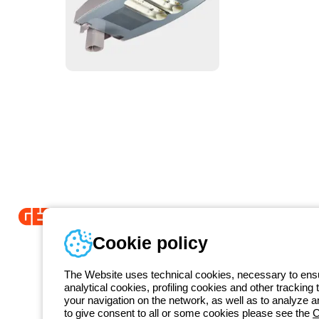
Od 2025 roku firma Beghelli jest częścią Grupy GEWISS, działając 
Cookie policy
LightZone, w którym tworzymy zintegrowane rozwiązania oświetlenio
prostotę oraz wspierające profesjonalistów i użytkowników w realizacj
The Website uses technical cookies, necessary to ensur
GEWISS
analytical cookies, profiling cookies and other tracking 
+48 
your navigation on the network, as well as to analyze 
Numer telefonu
to give consent to all or some cookies please see the
C