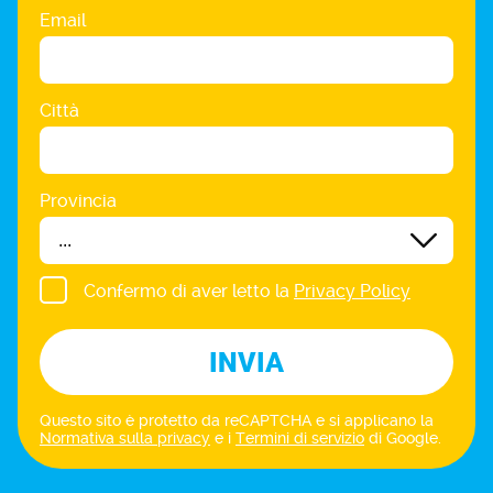
Email
Città
Provincia
Confermo di aver letto la
Privacy Policy
INVIA
Questo sito è protetto da reCAPTCHA e si applicano la
Normativa sulla privacy
e i
Termini di servizio
di Google.