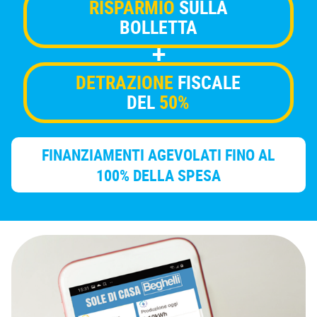
RISPARMIO
SULLA
BOLLETTA
+
DETRAZIONE
FISCALE
DEL
50%
FINANZIAMENTI AGEVOLATI
FINO AL
100%
DELLA SPESA