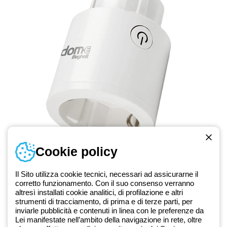
Cookie policy
LA PRESA CHE
MISURA I CONSUMI
Il Sito utilizza cookie tecnici, necessari ad assicurarne il
Con la presa Smart controlli i consumi dei
corretto funzionamento. Con il suo consenso verranno
dispositivi collegati proteggendoli da
altresì installati cookie analitici, di profilazione e altri
strumenti di tracciamento, di prima e di terze parti, per
sovraccarichi di tensione.
inviarle pubblicità e contenuti in linea con le preferenze da
Lei manifestate nell’ambito della navigazione in rete, oltre