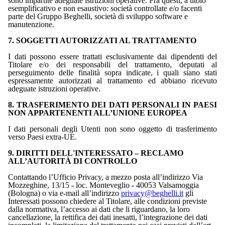
sono impartite adeguate istruzioni operative. Fra questi, a titolo
esemplificativo e non esaustivo: società controllate e/o facenti
parte del Gruppo Beghelli, società di sviluppo software e
manutenzione.
7. SOGGETTI AUTORIZZATI AL TRATTAMENTO
I dati possono essere trattati esclusivamente dai dipendenti del
Titolare e/o dei responsabili del trattamento, deputati al
perseguimento delle finalità sopra indicate, i quali siano stati
espressamente autorizzati al trattamento ed abbiano ricevuto
adeguate istruzioni operative.
8. TRASFERIMENTO DEI DATI PERSONALI IN PAESI
NON APPARTENENTI ALL’UNIONE EUROPEA
I dati personali degli Utenti non sono oggetto di trasferimento
verso Paesi extra-UE.
9. DIRITTI DELL'INTERESSATO – RECLAMO
ALL’AUTORITÀ DI CONTROLLO
Contattando l’Ufficio Privacy, a mezzo posta all’indirizzo Via
Mozzeghine, 13/15 - loc. Monteveglio - 40053 Valsamoggia
(Bologna) o via e-mail all’indirizzo
privacy@beghelli.it
gli
Interessati possono chiedere al Titolare, alle condizioni previste
dalla normativa, l’accesso ai dati che li riguardano, la loro
cancellazione, la rettifica dei dati inesatti, l’integrazione dei dati