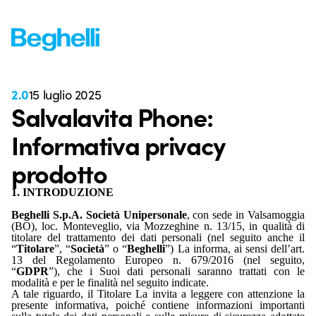
2.0
15 luglio 2025
Salvalavita Phone:
Informativa privacy
prodotto
1. INTRODUZIONE
Beghelli S.p.A. Società Unipersonale
, con sede in Valsamoggia
(BO), loc. Monteveglio, via Mozzeghine n. 13/15, in qualità di
titolare del trattamento dei dati personali (nel seguito anche il
“
Titolare
”, “
Società
” o “
Beghelli
”) La informa, ai sensi dell’art.
13 del Regolamento Europeo n. 679/2016 (nel seguito,
“
GDPR
”), che i Suoi dati personali saranno trattati con le
modalità e per le finalità nel seguito indicate.
A tale riguardo, il Titolare La invita a leggere con attenzione la
presente informativa, poiché contiene informazioni importanti