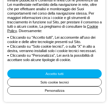
inviarle pubblicità e contenuti in linea con le preferenze da
Lei manifestate nell’ambito della navigazione in rete, oltre
Dal 2025 Beghelli è parte del Gruppo GEWISS, all’interno
che per effettuare analisi e monitoraggio dei Suoi
dell’ecosistema GEWISS LightZone, dove realizziamo soluzioni di
comportamenti nel corso della navigazione stessa. Per
maggiori informazioni circa i cookie e gli strumenti di
illuminazione integrate che trasformano la complessità in semplicità,
tracciamento in funzione sul Sito, per prestare il consenso a
supportando professionisti e utenti finali nella realizzazione dei loro
tutti o alcuni cookie, La preghiamo di consultare la
Cookie
bisogni.
Scopri di più su GEWISS
Policy
. Diversamente:
Global:
IT
Cliccando su “Accetto tutti”, Lei acconsente all’uso dei
cookie e delle altre tecnologie presenti sul Sito.
Privacy Policy
Cliccando su “Solo cookie tecnici”, o sulla “X” in alto a
Cookie policy
destra, verranno installati solo i cookie tecnici necessari.
Condizioni di vendita
Cliccando su “Personalizza”, Lei avrà la possibilità di
Tutte le policy
accettare solo alcune tipologie di cookie.
Credits
© Beghelli S.p.A. Società con Unico Socio - Società soggetta alla
direzione e coordinamento di Gewiss S.p.A. - R.I. Bologna e C.F.
Accetto tutti
03829720378 - P.IVA (IT) 00666341201 - REA BO-319364 - Cap.
Soc. 10.000.000 EUR i.v.
Solo cookie tecnici
Personalizza