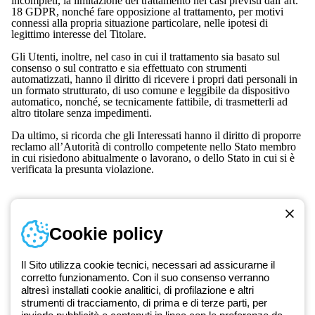
incompleti, la limitazione del trattamento nei casi previsti dall’art.
18 GDPR, nonché fare opposizione al trattamento, per motivi
connessi alla propria situazione particolare, nelle ipotesi di
legittimo interesse del Titolare.
Gli Utenti, inoltre, nel caso in cui il trattamento sia basato sul
consenso o sul contratto e sia effettuato con strumenti
automatizzati, hanno il diritto di ricevere i propri dati personali in
un formato strutturato, di uso comune e leggibile da dispositivo
automatico, nonché, se tecnicamente fattibile, di trasmetterli ad
altro titolare senza impedimenti.
Da ultimo, si ricorda che gli Interessati hanno il diritto di proporre
reclamo all’Autorità di controllo competente nello Stato membro
in cui risiedono abitualmente o lavorano, o dello Stato in cui si è
verificata la presunta violazione.
Cookie policy
Numero verde gratuito
Il Sito utilizza cookie tecnici, necessari ad assicurarne il
da lunedì a venerdì dalle 8:30 alle 17:30
corretto funzionamento. Con il suo consenso verranno
800 626 626
altresì installati cookie analitici, di profilazione e altri
strumenti di tracciamento, di prima e di terze parti, per