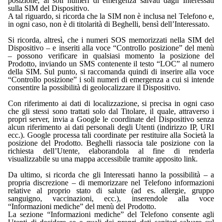
posizione, ai soli numeri di emergenza salvati dagli Interessati
sulla SIM del Dispositivo.
A tal riguardo, si ricorda che la SIM non è inclusa nel Telefono e,
in ogni caso, non è di titolarità di Beghelli, bensì dell’Interessato.
Si ricorda, altresì, che i numeri SOS memorizzati nella SIM del
Dispositivo – e inseriti alla voce “Controllo posizione” del menù
– possono verificare in qualsiasi momento la posizione del
Prodotto, inviando un SMS contenente il testo “LOC” al numero
della SIM. Sul punto, si raccomanda quindi di inserire alla voce
“Controllo posizione” i soli numeri di emergenza a cui si intende
consentire la possibilità di geolocalizzare il Dispositivo.
Con riferimento ai dati di localizzazione, si precisa in ogni caso
che gli stessi sono trattati solo dal Titolare, il quale, attraverso i
propri server, invia a Google le coordinate del Dispositivo senza
alcun riferimento ai dati personali degli Utenti (indirizzo IP, URI
ecc.). Google processa tali coordinate per restituire alla Società la
posizione del Prodotto. Beghelli riassocia tale posizione con la
richiesta dell’Utente, elaborandola al fine di renderla
visualizzabile su una mappa accessibile tramite apposito link.
Da ultimo, si ricorda che gli Interessati hanno la possibilità – a
propria discrezione – di memorizzare nel Telefono informazioni
relative al proprio stato di salute (ad es. allergie, gruppo
sanguigno, vaccinazioni, ecc.), inserendole alla voce
“Informazioni mediche” del menù del Prodotto.
La sezione “Informazioni mediche” del Telefono consente agli