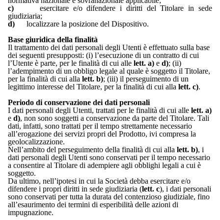
normativa nazionale e sovranazionale applicabile;
c)
esercitare e/o difendere i diritti del Titolare in sede
giudiziaria;
d)
localizzare la posizione del Dispositivo.
Base giuridica della finalità
Il trattamento dei dati personali degli Utenti è effettuato sulla base
dei seguenti presupposti: (i) l’esecuzione di un contratto di cui
l’Utente è parte, per le finalità di cui alle
lett. a)
e
d)
; (ii)
l’adempimento di un obbligo legale al quale è soggetto il Titolare,
per la finalità di cui alla
lett. b)
; (iii) il perseguimento di un
legittimo interesse del Titolare, per la finalità di cui alla
lett. c)
.
Periodo di conservazione dei dati personali
I dati personali degli Utenti, trattati per le finalità di cui alle
lett. a)
e
d)
, non sono soggetti a conservazione da parte del Titolare. Tali
dati, infatti, sono trattati per il tempo strettamente necessario
all’erogazione dei servizi propri del Prodotto, ivi compresa la
geolocalizzazione.
Nell’ambito del perseguimento della finalità di cui alla
lett. b)
, i
dati personali degli Utenti sono conservati per il tempo necessario
a consentire al Titolare di adempiere agli obblighi legali a cui è
soggetto.
Da ultimo, nell’ipotesi in cui la Società debba esercitare e/o
difendere i propri diritti in sede giudiziaria (
lett. c
), i dati personali
sono conservati per tutta la durata del contenzioso giudiziale, fino
all’esaurimento dei termini di esperibilità delle azioni di
impugnazione.