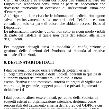
Utenti di decidere se e quali dei propri dati sanitari salvare sul
Dispositivo, rendendoli consultabili da parte dei soccorritori che
dovessero intervenire in occasione di un’eventuale situazione
d’emergenza.
A tal riguardo, si precisa che le informazioni mediche rimangono
salvate esclusivamente sulla memoria del Telefono e sono
consultabili solo da parte di coloro che abbiano accesso fisico al
Dispositivo.
Le informazioni mediche, quindi, non sono in alcun modo visibili
da parte del Titolare, il quale non tratta dati relativi alla salute
degli Utenti.
Per maggiori dettagli circa le modalità di configurazione e
gestione delle funzioni del Prodotto, si rimanda al relativo
manuale d’istruzioni.
6. DESTINATARI DEI DATI
I dati personali possono essere trattati da soggetti esterni
all’organizzazione aziendale della Società, operanti in qualità di
autonomi titolari del trattamento. Fra questi, a titolo
esemplificativo e non esaustivo, autorità ed organi di vigilanza e
controllo e, in generale, soggetti pubblici o privati, legittimati a
richiedere i dati.
I dati possono altresì essere trattati, per conto della Società, da
soggetti esterni all’organizzazione aziendale, designati come
responsabili del trattamento ai sensi dell’art. 28 del GDPR, a cui