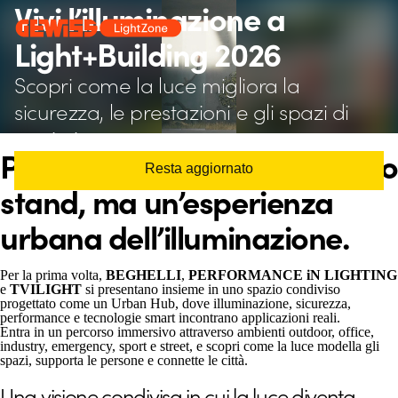
Vivi l’illuminazione a
Light+Building 2026
Scopri come la luce migliora la
sicurezza, le prestazioni e gli spazi di
ogni giorno
Perché questo non è solo uno
Resta aggiornato
stand, ma un’esperienza
urbana dell’illuminazione.
Per la prima volta,
BEGHELLI
,
PERFORMANCE iN LIGHTING
e
TVILIGHT
si presentano insieme in uno spazio condiviso
progettato come un Urban Hub, dove illuminazione, sicurezza,
performance e tecnologie smart incontrano applicazioni reali.
Entra in un percorso immersivo attraverso ambienti outdoor, office,
industry, emergency, sport e street, e scopri come la luce modella gli
spazi, supporta le persone e connette le città.
Una visione condivisa in cui la luce diventa