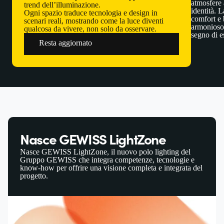
atmosfere 
trend dell’illuminazione.
identità. 
Ogni spazio traduce tecnologia e design in
comfort e 
scenari reali, mostrando come la luce diventi
armonioso 
qualcosa da vivere, non solo da osservare.
segno di es
Resta aggiornato
Nasce GEWISS LightZone
Nasce GEWISS LightZone, il nuovo polo lighting del
Gruppo GEWISS che integra competenze, tecnologie e
know‑how per offrire una visione completa e integrata del
progetto.