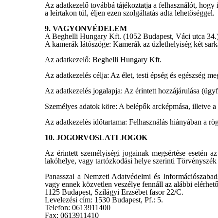
Az adatkezelő továbbá tájékoztatja a felhasználót, hogy
a leírtakon túl, éljen ezen szolgáltatás adta lehetőséggel.
9. VAGYONVÉDELEM
A Beghelli Hungary Kft. (1052 Budapest, Váci utca 34.)
A kamerák látószöge: Kamerák az üzlethelyiség két sark
Az adatkezelő: Beghelli Hungary Kft.
Az adatkezelés célja: Az élet, testi épség és egészség 
Az adatkezelés jogalapja: Az érintett hozzájárulása (ügy
Személyes adatok köre: A belépők arcképmása, illetve a 
Az adatkezelés időtartama: Felhasználás hiányában a rö
10. JOGORVOSLATI JOGOK
Az érintett személyiségi jogainak megsértése esetén az
lakóhelye, vagy tartózkodási helye szerinti Törvényszék 
Panasszal a Nemzeti Adatvédelmi és Információszabads
vagy ennek közvetlen veszélye fennáll az alábbi elérhet
1125 Budapest, Szilágyi Erzsébet fasor 22/C.
Levelezési cím: 1530 Budapest, Pf.: 5.
Telefon: 0613911400
Fax: 0613911410