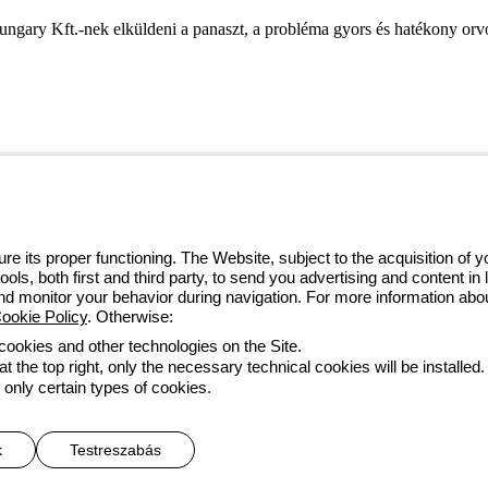
ungary Kft.-nek elküldeni a panaszt, a probléma gyors és hatékony orv
 GEWISS LightZone ecosystem, where
 simplicity, supporting professionals
e its proper functioning. The Website, subject to the acquisition of
tools, both first and third party, to send you advertising and content 
and monitor your behavior during navigation. For more information abo
ookie Policy
. Otherwise:
 cookies and other technologies on the Site.
t the top right, only the necessary technical cookies will be installed.
ltételek
Minden szabályzat
Credits
 only certain types of cookies.
he direction and coordination of Gewiss S.p.A. - P.IVA (IT) 00666341
k
Testreszabás