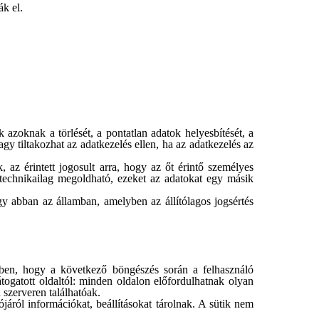
ák el.
 azoknak a törlését, a pontatlan adatok helyesbítését, a
 tiltakozhat az adatkezelés ellen, ha az adatkezelés az
 az érintett jogosult arra, hogy az őt érintő személyes
 technikailag megoldható, ezeket az adatokat egy másik
agy abban az államban, amelyben az állítólagos jogsértés
kében, hogy a következő böngészés során a felhasználó
átogatott oldaltól: minden oldalon előfordulhatnak olyan
szerveren találhatóak.
ójáról információkat, beállításokat tárolnak. A sütik nem