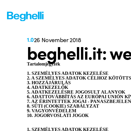
1.0
26 November 2018
beghelli.it: 
Tartalomjegyzék
1. SZEMÉLYES ADATOK KEZELÉSE
2. A SZEMÉLYES ADATOK CÉLHOZ KÖTÖTT
3. HOZZÁJÁRULÁS
4. ADATKEZELŐK
5. ADATKEZELÉSRE JOGOSULT ALANYOK
6. ADATTOVÁBBÍTÁS AZ EURÓPAI UNIÓN K
7. AZ ÉRINTETTEK JOGAI - PANASZBEJELE
8. SÜTI (COOKIE) SZABÁLYZAT
9. VAGYONVÉDELEM
10. JOGORVOSLATI JOGOK
1. SZEMÉLYES ADATOK KEZELÉSE