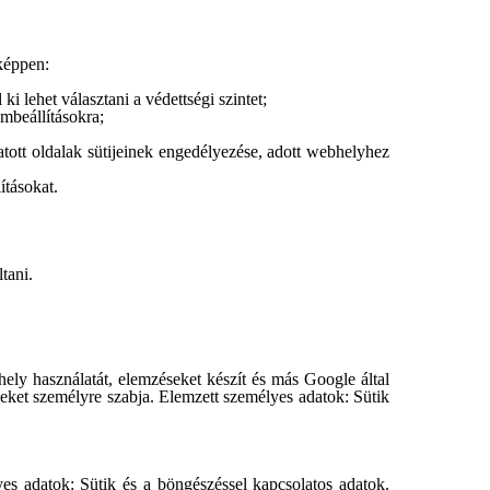
őképpen:
i lehet választani a védettségi szintet;
ombeállításokra;
ogatott oldalak sütijeinek engedélyezése, adott webhelyhez
ításokat.
tani.
ely használatát, elemzéseket készít és más Google által
éseket személyre szabja. Elemzett személyes adatok: Sütik
yes adatok: Sütik és a böngészéssel kapcsolatos adatok.