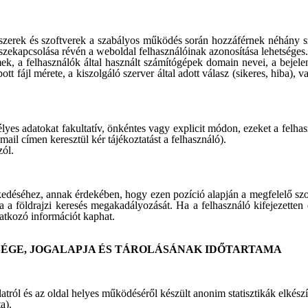
zerek és szoftverek a szabályos működés során hozzáférnek néhány s
sszekapcsolása révén a weboldal felhasználóinak azonosítása lehetséges.
ek, a felhasználók által használt számítógépek domain nevei, a bejel
tt fájl mérete, a kiszolgáló szerver által adott válasz (sikeres, hiba), 
yes adatokat fakultatív, önkéntes vagy explicit módon, ezeket a felhas
ail címen keresztül kér tájékoztatást a felhasználó).
zól.
kedéséhez, annak érdekében, hogy ezen pozíció alapján a megfelelő szolg
a a földrajzi keresés megakadályozását. Ha a felhasználó kifejezetten 
natkozó információt kaphat.
SÉGE, JOGALAPJA ÉS TÁROLÁSÁNAK IDŐTARTAMA
tról és az oldal helyes működéséről készült anonim statisztikák elkészí
a).