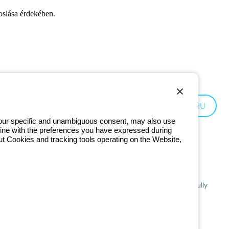
oslása érdekében.
Hungary:
HU
 your specific and unambiguous consent, may also use
in line with the preferences you have expressed during
ut Cookies and tracking tools operating on the Website,
201 - Registered in the Register of Companies of Bologna. Fully