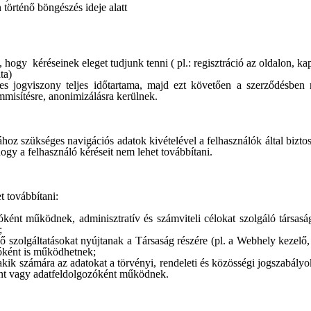
történő böngészés ideje alatt
, hogy kéréseinek eleget tudjunk tenni ( pl.: regisztráció az oldalon, kap
ta)
s jogviszony teljes időtartama, majd ezt követően a szerződésben rög
mmisítésre, anonimizálásra kerülnek.
ához szükséges navigációs adatok kivételével a felhasználók által bizto
gy a felhasználó kéréseit nem lehet továbbítani.
 továbbítani:
ként működnek, adminisztratív és számviteli célokat szolgáló társaság
;
szolgáltatásokat nyújtanak a Társaság részére (pl. a Webhely kezelő, a
zóként is működhetnek;
ik számára az adatokat a törvényi, rendeleti és közösségi jogszabályok
ént vagy adatfeldolgozóként működnek.