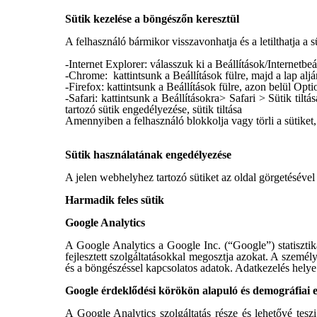
Sütik kezelése a böngészőn keresztül
A felhasználó bármikor visszavonhatja és a letilthatja a 
-Internet Explorer: válasszuk ki a Beállítások/Internetbeá
-Chrome: kattintsunk a Beállítások fülre, majd a lap aljá
-Firefox: kattintsunk a Beállítások fülre, azon belül Opt
-Safari: kattintsunk a Beállításokra> Safari > Sütik tilt
tartozó sütik engedélyezése, sütik tiltása
Amennyiben a felhasználó blokkolja vagy törli a sütiket,
Sütik használatának engedélyezése
A jelen webhelyhez tartozó sütiket az oldal görgetésével 
Harmadik feles sütik
Google Analytics
A Google Analytics a Google Inc. (“Google”) statisztik
fejlesztett szolgáltatásokkal megosztja azokat. A személ
és a böngészéssel kapcsolatos adatok. Adatkezelés hel
Google érdeklődési körökön alapuló és demográfiai 
A Google Analytics szolgáltatás része és lehetővé tesz