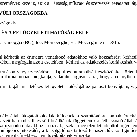
zemélyek kezelik, akik a Társaság műszaki és szervezési feladatait látj
ÍVÜLI ORSZÁGOKBA
rszágokba.
TÉS A FELÜGYELETI HATÓSÁG FELÉ
samoggia (BO), loc. Monteveglio, via Mozzeghine n. 13/15.
 kérhetik az érintettre vonatkozó adatokhoz való hozzáférést, kérhetik
ében megfogalmazott esetekben kérheti az adatkezelés korlátozását vagy
.
láson vagy szerződésen alapul és automatizált eszközökkel történik,
ható formátumban megkapja, valamint jogosult arra, hogy amennyiben
inti tagállam illetékes felügyeleti hatóságához panaszt benyújtani, v
ználó által látogatott oldalak küldenek a számítógépre, annak érde
zett harmadik feles süti beállítások függetlenek a felhasználó által l
csolódó oldalakhoz tartoznak, ezek a megjelenített oldaltól független 
ítógépes hitelesítés, a kiszolgálóhoz tartozó felhasználók konfiguráci
oz, email címekhez, nem továbbítanak vírusokat.