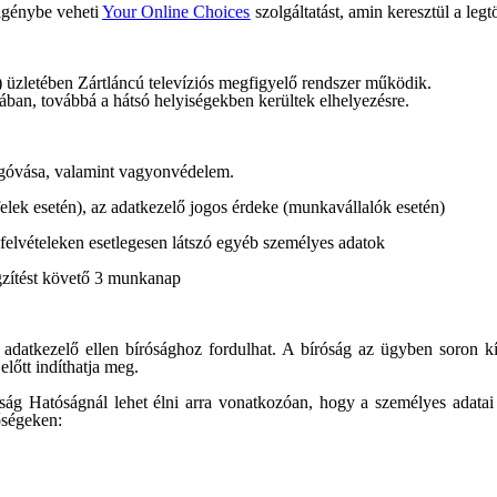
 igénybe veheti
Your Online Choices
szolgáltatást, amin keresztül a legt
 üzletében Zártláncú televíziós megfigyelő rendszer működik.
ában, továbbá a hátsó helyiségekben kerültek elhelyezésre.
megóvása, valamint vagyonvédelem.
felek esetén), az adatkezelő jogos érdeke (munkavállalók esetén)
felvételeken esetlegesen látszó egyéb személyes adatok
gzítést követő 3 munkanap
 adatkezelő ellen bírósághoz fordulhat. A bíróság az ügyben soron kívü
előtt indíthatja meg.
ág Hatóságnál lehet élni arra vonatkozóan, hogy a személyes adatai 
őségeken: