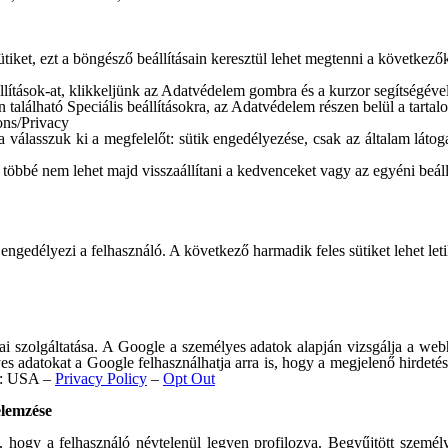
sütiket, ezt a böngésző beállításain keresztül lehet megtenni a következ
llítások-at, klikkeljünk az Adatvédelem gombra és a kurzor segítségével k
n található Speciális beállításokra, az Adatvédelem részen belül a tartal
ions/Privacy
ása válasszuk ki a megfelelőt: sütik engedélyezése, csak az általam lát
 többé nem lehet majd visszaállítani a kedvenceket vagy az egyéni beáll
engedélyezi a felhasználó. A következő harmadik feles sütiket lehet letil
ai szolgáltatása. A Google a személyes adatok alapján vizsgálja a webh
yes adatokat a Google felhasználhatja arra is, hogy a megjelenő hirdet
ye: USA –
Privacy Policy
–
Opt Out
elemzése
i, hogy a felhasználó névtelenül legyen profilozva. Begyűjtött személ