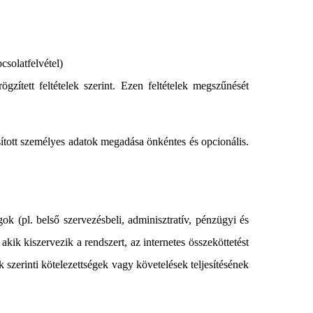
csolatfelvétel)
zített feltételek szerint. Ezen feltételek megszűnését
sított személyes adatok megadása önkéntes és opcionális.
ok (pl. belső szervezésbeli, adminisztratív, pénzügyi és
kik kiszervezik a rendszert, az internetes összeköttetést
 szerinti kötelezettségek vagy követelések teljesítésének