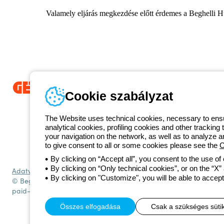
Valamely eljárás megkezdése előtt érdemes a Beghelli H
Cookie szabályzat
Since 2025, Beghelli has been part of the GEWISS Group, within the
we develop integrated lighting solutions that transform complexity into
The Website uses technical cookies, necessary to ensur
and end users in meeting their needs.
Discover more about GEWISS
analytical cookies, profiling cookies and other tracking 
1 951 3194
your navigation on the network, as well as to analyze 
Telefonszámok
to give consent to all or some cookies please see the
C
Hétfőtől-péntekig: 8.00-16.30
By clicking on “Accept all”, you consent to the use of
By clicking on “Only technical cookies”, or on the “X” a
Adatvédelmi szabályzat
Cookie szabályzat
Általános szerződési fe
By clicking on "Customize", you will be able to accept
© Beghelli S.p.A. Sole Shareholder Company - Company subject to t
paid-up capital: 10,000,000 Euro
Összes elfogadása
Csak a szükséges süti