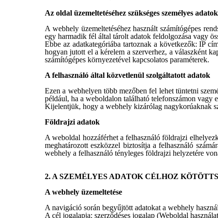
Az oldal üzemeltetéséhez szükséges személyes adatok
A webhely üzemeltetéséhez használt számítógépes rends
egy harmadik fél által tárolt adatok feldolgozása vagy ö
Ebbe az adatkategóriába tartoznak a következők: IP cím
hogyan jutott el a kérelem a szerverhez, a válaszként kapo
számítógépes környezetével kapcsolatos paraméterek.
A felhasználó által közvetlenül szolgáltatott adatok
Ezen a webhelyen több mezőben fel lehet tüntetni személ
például, ha a weboldalon található telefonszámon vagy em
Kijelentjük, hogy a webhely kizárólag nagykorúaknak s
Földrajzi adatok
A weboldal hozzáférhet a felhasználó földrajzi elhelyez
meghatározott eszközzel biztosítja a felhasználó számár
webhely a felhasználó tényleges földrajzi helyzetére vo
2. A SZEMÉLYES ADATOK CÉLHOZ KÖTÖTT
A webhely üzemeltetése
A navigáció során begyűjtött adatokat a webhely használa
A cél jogalapja: szerződéses jogalap (Weboldal használat