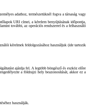
zemélyes adathoz, természetüknél fogva a társaság vagy
entőlapok URI címei, a kérelem benyújtásának időpontja,
valamint további, az operációs rendszerrel és a felhasználó
ználói kérelmek feldolgozásához használjuk (ide tartozik
áltatást ajánlja fel. A legtöbb böngésző és eszköz előre
engedélyezte a földrajzi hely beazonosítását, akkor ez a
téséhez használják.