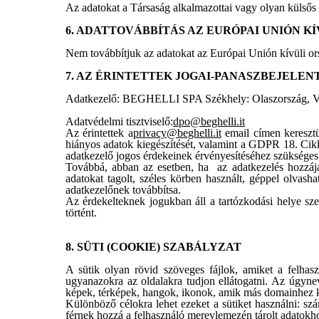
Az adatokat a Társaság alkalmazottai vagy olyan külsős s
6. ADATTOVÁBBÍTÁS AZ EURÓPAI UNIÓN K
Nem továbbítjuk az adatokat az Európai Unión kívüli o
7. AZ ÉRINTETTEK JOGAI-PANASZBEJELEN
Adatkezelő: BEGHELLI SPA Székhely: Olaszország, Val
Adatvédelmi tisztviselő:
dpo@beghelli.it
Az érintettek a
privacy@beghelli.it
email címen keresztül
hiányos adatok kiegészítését, valamint a GDPR 18. Cikk
adatkezelő jogos érdekeinek érvényesítéséhez szükséges
Továbbá, abban az esetben, ha az adatkezelés hozzájáru
adatokat tagolt, széles körben használt, géppel olvas
adatkezelőnek továbbítsa.
Az érdekelteknek jogukban áll a tartózkodási helye szer
történt.
8. SÜTI (COOKIE) SZABÁLYZAT
A sütik olyan rövid szöveges fájlok, amiket a felhas
ugyanazokra az oldalakra tudjon ellátogatni. Az úgyneve
képek, térképek, hangok, ikonok, amik más domainhez kap
Különböző célokra lehet ezeket a sütiket használni: szám
férnek hozzá a felhasználó merevlemezén tárolt adatokh