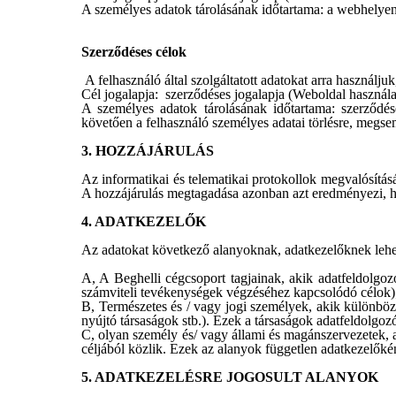
A személyes adatok tárolásának időtartama: a webhelyen 
Szerződéses célok
A felhasználó által szolgáltatott adatokat arra használjuk
Cél jogalapja: szerződéses jogalapja (Weboldal használa
A személyes adatok tárolásának időtartama: szerződése
követően a felhasználó személyes adatai törlésre, megse
3. HOZZÁJÁRULÁS
Az informatikai és telematikai protokollok megvalósítás
A hozzájárulás megtagadása azonban azt eredményezi, ho
4. ADATKEZELŐK
Az adatokat következő alanyoknak, adatkezelőknek lehet
A, A Beghelli cégcsoport tagjainak, akik adatfeldolgozó
számviteli tevékenységek végzéséhez kapcsolódó célok)
B, Természetes és / vagy jogi személyek, akik különböző 
nyújtó társaságok stb.). Ezek a társaságok adatfeldolgo
C, olyan személy és/ vagy állami és magánszervezetek, ak
céljából közlik. Ezek az alanyok független adatkezelők
5. ADATKEZELÉSRE JOGOSULT ALANYOK