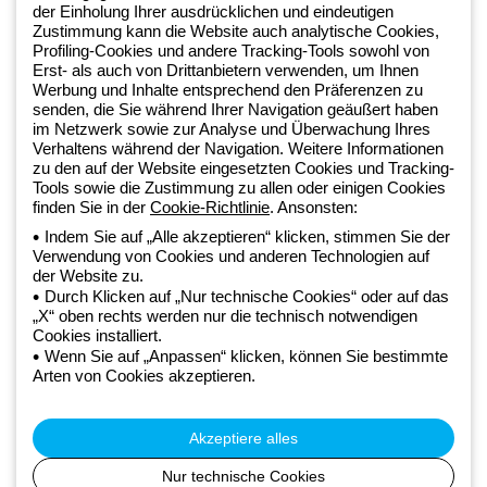
+49 2064 97010
der Einholung Ihrer ausdrücklichen und eindeutigen
Zustimmung kann die Website auch analytische Cookies,
Profiling-Cookies und andere Tracking-Tools sowohl von
Seit 2025 ist Beghelli Teil der GEWISS Group und Teil des GEWISS
Erst- als auch von Drittanbietern verwenden, um Ihnen
Werbung und Inhalte entsprechend den Präferenzen zu
LightZone-Ökosystems, in dem wir integrierte Beleuchtungslösungen
senden, die Sie während Ihrer Navigation geäußert haben
entwickeln, die Komplexität in Einfachheit verwandeln und Fachleute
im Netzwerk sowie zur Analyse und Überwachung Ihres
sowie Endnutzer dabei unterstützen, ihre Anforderungen zu erfüllen.
Verhaltens während der Navigation. Weitere Informationen
Erfahren Sie mehr über GEWISS.
zu den auf der Website eingesetzten Cookies und Tracking-
Tools sowie die Zustimmung zu allen oder einigen Cookies
finden Sie in der
Cookie-Richtlinie
. Ansonsten:
Germany:
DE
Indem Sie auf „Alle akzeptieren“ klicken, stimmen Sie der
Verwendung von Cookies und anderen Technologien auf
der Website zu.
Datenschutzrichtlinie
Durch Klicken auf „Nur technische Cookies“ oder auf das
Cookie-Richtlinie
„X“ oben rechts werden nur die technisch notwendigen
Verkaufsbedingungen
Cookies installiert.
Alle Richtlinien
Wenn Sie auf „Anpassen“ klicken, können Sie bestimmte
Accessibility
Arten von Cookies akzeptieren.
Credits
© Beghelli S.p.A. Sole Shareholder Company - Company subject
to the direction and coordination of Gewiss S.p.A. - P.IVA (IT)
Akzeptiere alles
00666341201 - Registered in the Register of Companies of
Bologna. Fully paid-up capital: 10,000,000 Euro
Nur technische Cookies