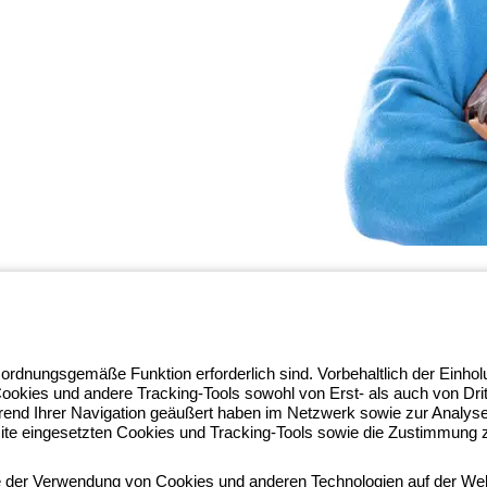
ghtZone-Ökosystems, in dem wir
 ordnungsgemäße Funktion erforderlich sind. Vorbehaltlich der Einho
achheit verwandeln und Fachleute
Cookies und andere Tracking-Tools sowohl von Erst- als auch von Dr
rfahren Sie mehr über GEWISS.
rend Ihrer Navigation geäußert haben im Netzwerk sowie zur Analy
 97010
ite eingesetzten Cookies und Tracking-Tools sowie die Zustimmung zu
ie der Verwendung von Cookies und anderen Technologien auf der Web