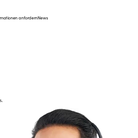
rmationen anfordern
News
s.