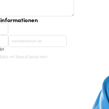
tinformationen
icy
Policy
and
Terms of Service
apply.