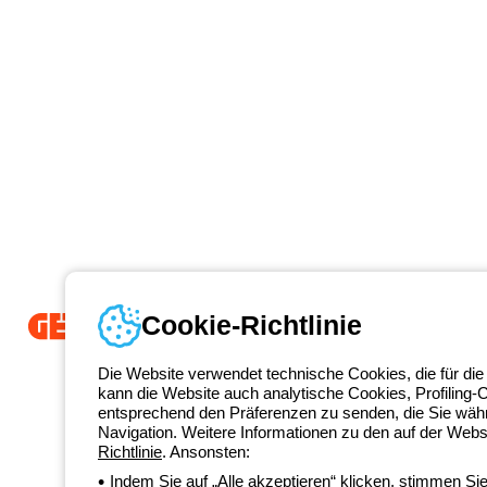
Cookie-Richtlinie
Seit 2025 ist Beghelli Teil der GEWISS Group und Teil des GEWISS Li
Die Website verwendet technische Cookies, die für die
integrierte Beleuchtungslösungen entwickeln, die Komplexität in Einf
kann die Website auch analytische Cookies, Profiling-
sowie Endnutzer dabei unterstützen, ihre Anforderungen zu erfüllen.
E
entsprechend den Präferenzen zu senden, die Sie wäh
+49 2064
Navigation. Weitere Informationen zu den auf der Webs
Kontakt
Richtlinie
. Ansonsten:
Montag bis Freitag von 8:00 bis 17:00 Uhr
Indem Sie auf „Alle akzeptieren“ klicken, stimmen S