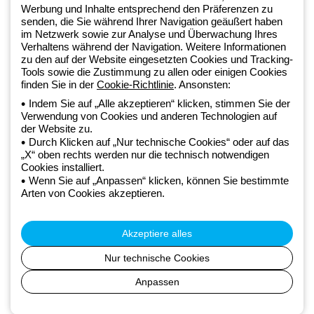
Werbung und Inhalte entsprechend den Präferenzen zu
LightZone-Ökosystems, in dem wir integrierte Beleuchtungslösungen
senden, die Sie während Ihrer Navigation geäußert haben
entwickeln, die Komplexität in Einfachheit verwandeln und Fachleute
im Netzwerk sowie zur Analyse und Überwachung Ihres
sowie Endnutzer dabei unterstützen, ihre Anforderungen zu erfüllen.
Verhaltens während der Navigation. Weitere Informationen
Erfahren Sie mehr über GEWISS.
zu den auf der Website eingesetzten Cookies und Tracking-
Tools sowie die Zustimmung zu allen oder einigen Cookies
finden Sie in der
Cookie-Richtlinie
. Ansonsten:
Germany:
DE
Indem Sie auf „Alle akzeptieren“ klicken, stimmen Sie der
Verwendung von Cookies und anderen Technologien auf
der Website zu.
Datenschutzrichtlinie
Durch Klicken auf „Nur technische Cookies“ oder auf das
Cookie-Richtlinie
„X“ oben rechts werden nur die technisch notwendigen
Verkaufsbedingungen
Cookies installiert.
Alle Richtlinien
Wenn Sie auf „Anpassen“ klicken, können Sie bestimmte
Accessibility
Arten von Cookies akzeptieren.
Credits
© Beghelli S.p.A. Sole Shareholder Company - Company subject
to the direction and coordination of Gewiss S.p.A. - P.IVA (IT)
Akzeptiere alles
00666341201 - Registered in the Register of Companies of
Bologna. Fully paid-up capital: 10,000,000 Euro
Nur technische Cookies
Anpassen