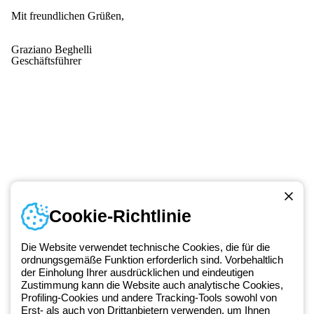
Mit freundlichen Grüßen,
Graziano Beghelli
Geschäftsführer
Cookie-Richtlinie
Kontakt
Montag bis Freitag von 8:00 bis 17:00 Uhr
Die Website verwendet technische Cookies, die für die
+49 2064 97010
ordnungsgemäße Funktion erforderlich sind. Vorbehaltlich
der Einholung Ihrer ausdrücklichen und eindeutigen
Zustimmung kann die Website auch analytische Cookies,
Profiling-Cookies und andere Tracking-Tools sowohl von
Seit 2025 ist Beghelli Teil der GEWISS Group und Teil des GEWISS
Erst- als auch von Drittanbietern verwenden, um Ihnen