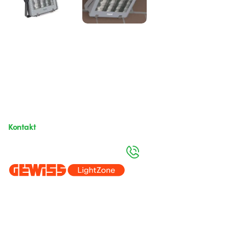
Kontakt
Montag bis Freitag von 8:00 bis 17:00 Uhr
+49 2064 97010
Seit 2025 ist Beghelli Teil der GEWISS Group und Teil des GEWISS
LightZone-Ökosystems, in dem wir integrierte Beleuchtungslösungen
entwickeln, die Komplexität in Einfachheit verwandeln und Fachleute
sowie Endnutzer dabei unterstützen, ihre Anforderungen zu erfüllen.
Erfahren Sie mehr über GEWISS.