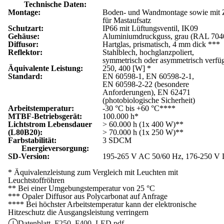
Technische Daten:
Montage:
Boden- und Wandmontage sowie mit 
für Mastaufsatz
Schutzart:
IP66 mit Lüftungsventil, IK09
Gehäuse:
Aluminiumdruckguss, grau (RAL 704
Diffusor:
Hartglas, prismatisch, 4 mm dick ***
Reflektor:
Stahlblech, hochglanzpoliert,
symmetrisch oder asymmetrisch verfü
Äquivalente Leistung:
250, 400 [W] *
Standard:
EN 60598-1, EN 60598-2-1,
EN 60598-2-22 (besondere
Anforderungen), EN 62471
(photobiologische Sicherheit)
Arbeitstemperatur:
-30 °C bis +60 °C****
MTBF-Betriebsgerät:
100.000 h*
Lichtstrom Lebensdauer
> 60.000 h (1x 400 W)**
(L80B20):
> 70.000 h (1x 250 W)**
Farbstabilität:
3 SDCM
Energieversorgung:
SD-Version:
195-265 V AC 50/60 Hz, 176-250 V
* Äquivalenzleistung zum Vergleich mit Leuchten mit
Leuchtstoffröhren
** Bei einer Umgebungstemperatur von 25 °C
*** Opaler Diffusor aus Polycarbonat auf Anfrage
**** Bei höchster Arbeitstemperatur kann der elektronische
Hitzeschutz die Ausgangsleistung verringern
Datenblatt_F250_F400_LED.pdf