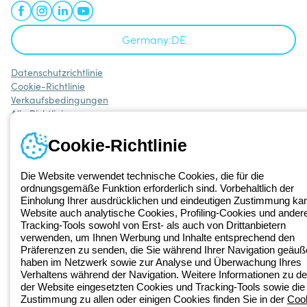
Germany:
DE
Datenschutzrichtlinie
Cookie-Richtlinie
Verkaufsbedingungen
Alle Richtlinien
Accessibility
Credits
Cookie-Richtlinie
© Beghelli S.p.A. Sole Shareholder Company - Company subject
to the direction and coordination of Gewiss S.p.A. - P.IVA (IT)
Die Website verwendet technische Cookies, die für die
00666341201 - Registered in the Register of Companies of
ordnungsgemäße Funktion erforderlich sind. Vorbehaltlich der
Bologna. Fully paid-up capital: 10,000,000 Euro
Einholung Ihrer ausdrücklichen und eindeutigen Zustimmung kan
Website auch analytische Cookies, Profiling-Cookies und ander
Tracking-Tools sowohl von Erst- als auch von Drittanbietern
verwenden, um Ihnen Werbung und Inhalte entsprechend den
Präferenzen zu senden, die Sie während Ihrer Navigation geäuß
haben im Netzwerk sowie zur Analyse und Überwachung Ihres
Verhaltens während der Navigation. Weitere Informationen zu de
der Website eingesetzten Cookies und Tracking-Tools sowie die
Zustimmung zu allen oder einigen Cookies finden Sie in der
Coo