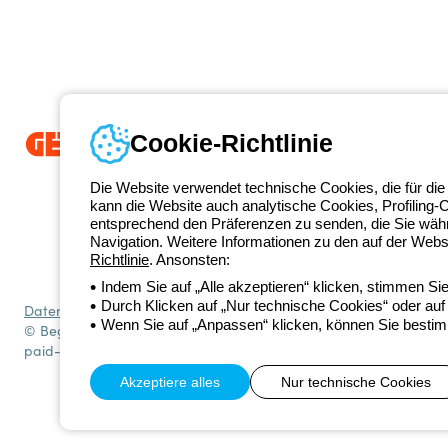
Cookie-Richtlinie
Seit 2025 ist Beghelli Teil der GEWISS Group und Teil des GEWISS Li
Die Website verwendet technische Cookies, die für die
integrierte Beleuchtungslösungen entwickeln, die Komplexität in Einf
kann die Website auch analytische Cookies, Profiling-
sowie Endnutzer dabei unterstützen, ihre Anforderungen zu erfüllen.
E
entsprechend den Präferenzen zu senden, die Sie wäh
+49 2064
Navigation. Weitere Informationen zu den auf der Webs
Kontakt
Richtlinie
. Ansonsten:
Montag bis Freitag von 8:00 bis 17:00 Uhr
Indem Sie auf „Alle akzeptieren“ klicken, stimmen S
Durch Klicken auf „Nur technische Cookies“ oder auf 
Datenschutzrichtlinie
Cookie-Richtlinie
Verkaufsbedingungen
Alle R
Wenn Sie auf „Anpassen“ klicken, können Sie bestim
© Beghelli S.p.A. Sole Shareholder Company - Company subject to t
paid-up capital: 10,000,000 Euro
Akzeptiere alles
Nur technische Cookies