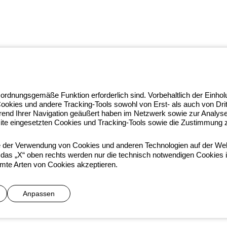
ghtZone-Ökosystems, in dem wir
 ordnungsgemäße Funktion erforderlich sind. Vorbehaltlich der Einho
achheit verwandeln und Fachleute
Cookies und andere Tracking-Tools sowohl von Erst- als auch von Dr
rfahren Sie mehr über GEWISS.
rend Ihrer Navigation geäußert haben im Netzwerk sowie zur Analy
 97010
ite eingesetzten Cookies und Tracking-Tools sowie die Zustimmung zu
ie der Verwendung von Cookies und anderen Technologien auf der Web
das „X“ oben rechts werden nur die technisch notwendigen Cookies ins
ichtlinien
Accessibility
Credits
mte Arten von Cookies akzeptieren.
he direction and coordination of Gewiss S.p.A. - P.IVA (IT) 00666341
Anpassen