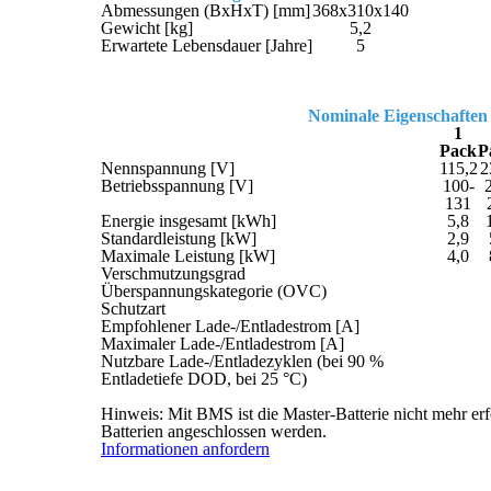
Abmessungen (BxHxT) [mm]
368x310x140
Gewicht [kg]
5,2
Erwartete Lebensdauer [Jahre]
5
Nominale Eigenschaften 
1
Pack
P
Nennspannung [V]
115,2
2
Betriebsspannung [V]
100-
131
Energie insgesamt [kWh]
5,8
Standardleistung [kW]
2,9
Maximale Leistung [kW]
4,0
Verschmutzungsgrad
Überspannungskategorie (OVC)
Schutzart
Empfohlener Lade-/Entladestrom [A]
Maximaler Lade-/Entladestrom [A]
Nutzbare Lade-/Entladezyklen (bei 90 %
Entladetiefe DOD, bei 25 °C)
Hinweis: Mit BMS ist die Master-Batterie nicht mehr er
Batterien angeschlossen werden.
Informationen anfordern