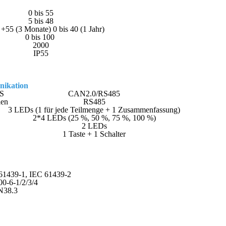
0 bis 55
5 bis 48
 +55 (3 Monate) 0 bis 40 (1 Jahr)
0 bis 100
2000
IP55
ikation
MS
CAN2.0/RS485
ien
RS485
3 LEDs (1 für jede Teilmenge + 1 Zusammenfassung)
2*4 LEDs (25 %, 50 %, 75 %, 100 %)
2 LEDs
1 Taste + 1 Schalter
61439-1, IEC 61439-2
0-6-1/2/3/4
38.3