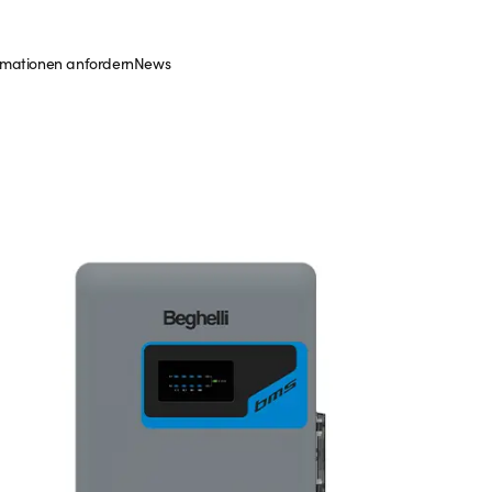
rmationen anfordern
News