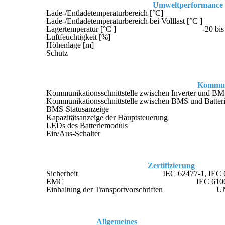
Umweltperformance
Lade-/Entladetemperaturbereich [°C]
Lade-/Entladetemperaturbereich bei Volllast [°C ]
Lagertemperatur [°C ]
-20 bis
Luftfeuchtigkeit [%]
Höhenlage [m]
Schutz
Kommun
Kommunikationsschnittstelle zwischen Inverter und B
Kommunikationsschnittstelle zwischen BMS und Batter
BMS-Statusanzeige
Kapazitätsanzeige der Hauptsteuerung
LEDs des Batteriemoduls
Ein/Aus-Schalter
Zertifizierung
Sicherheit
IEC 62477-1, IEC 
EMC
IEC 6100
Einhaltung der Transportvorschriften
UN
Allgemeines