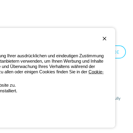
Germany:
DE
lung Ihrer ausdrücklichen und eindeutigen Zustimmung
ittanbietern verwenden, um Ihnen Werbung und Inhalte
se und Überwachung Ihres Verhaltens während der
 allen oder einigen Cookies finden Sie in der
Cookie-
site zu.
talliert.
201 - Registered in the Register of Companies of Bologna. Fully