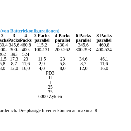
(von Batteriekonfigurationen)
2
3
4
2 Packs
4 Packs
6 Packs
8 Packs
acks
Packs
Packs
parallel
parallel
parallel
parallel
30,4
345,6
460,8
115,2
230,4
345,6
460,8
200-
300-
400-
100-131
200-262
300-393
400-524
262
393
524
11,5
17,3
23
11,5
23
34,6
46,1
5,8
8,7
11,6
2,9
5,8
8,7
11,6
8,0
12,0
16,0
4,0
8,0
12,0
16,0
PD3
II
I
25
35
6000 Zyklen
forderlich. Dreiphasige Inverter können an maximal 8