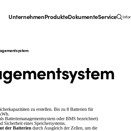
Unternehmen
Produkte
Dokumente
Service
Info
nagementsystem
agementsystem
rkapazitäten zu erstellen. Bis zu 8 Batterien für
1 kWh.
als Batteriemanagementsystem oder BMS bezeichnet)
nd Sicherheit eines Speichersystems.
t der Batterien
durch Ausgleich der Zellen, um die