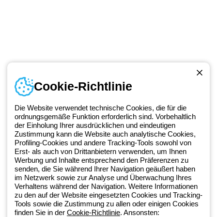
Cookie-Richtlinie
Kontakt
Montag bis Freitag von 8:00 bis 17:00 Uhr
Die Website verwendet technische Cookies, die für die
+49 2064 97010
ordnungsgemäße Funktion erforderlich sind. Vorbehaltlich
der Einholung Ihrer ausdrücklichen und eindeutigen
Zustimmung kann die Website auch analytische Cookies,
Profiling-Cookies und andere Tracking-Tools sowohl von
Seit 2025 ist Beghelli Teil der GEWISS Group und Teil des GEWISS
Erst- als auch von Drittanbietern verwenden, um Ihnen
Werbung und Inhalte entsprechend den Präferenzen zu
LightZone-Ökosystems, in dem wir integrierte Beleuchtungslösungen
senden, die Sie während Ihrer Navigation geäußert haben
entwickeln, die Komplexität in Einfachheit verwandeln und Fachleute
im Netzwerk sowie zur Analyse und Überwachung Ihres
sowie Endnutzer dabei unterstützen, ihre Anforderungen zu erfüllen.
Verhaltens während der Navigation. Weitere Informationen
Erfahren Sie mehr über GEWISS.
zu den auf der Website eingesetzten Cookies und Tracking-
Tools sowie die Zustimmung zu allen oder einigen Cookies
finden Sie in der
Cookie-Richtlinie
. Ansonsten: