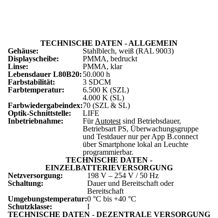
TECHNISCHE DATEN - ALLGEMEIN
Gehäuse:
Stahlblech, weiß (RAL 9003)
Displayscheibe:
PMMA, bedruckt
Linse:
PMMA, klar
Lebensdauer L
80
B
20
:
50.000 h
Farbstabilität:
3 SDCM
Farbtemperatur:
6.500 K (SZL)
4.000 K (SL)
Farbwiedergabeindex:
70 (SZL & SL)
Optik-Schnittstelle:
LIFE
Inbetriebnahme:
Für
Autotest
sind Betriebsdauer,
Betriebsart PS, Überwachungsgruppe
und Testdauer nur per App B.connect
über Smartphone lokal an Leuchte
programmierbar.
TECHNISCHE DATEN -
EINZELBATTERIEVERSORGUNG
Netzversorgung:
198 V – 254 V / 50 Hz
Schaltung:
Dauer und Bereitschaft oder
Bereitschaft
Umgebungstemperatur:
0 °C bis +40 °C
Schutzklasse:
I
TECHNISCHE DATEN - DEZENTRALE VERSORGUNG