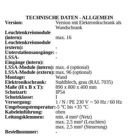
TECHNISCHE DATEN - ALLGEMEIN
Version:
Version mit Elektronikschrank als
Wandschrank
Leuchtenkreismodule
(intern):
max. 16
Leuchtenkreismodule
(extern):
-
Unterstationsausgänge:
-
LSSA-
-
Eingänge (intern):
LSSA-Module (intern):
max. 4 (optional)
LSSA-Module (extern):
max. 96 (optional)
Montage:
Wand
Elektronikschrank:
Stahlblech, grau (RAL 7035)
Maße (H x B x T):
890 x 800 x 400 mm
Schutzart:
IP54
Schutzklasse:
I
Versorgung:
1 / N / PE 230 V ~ 50 Hz / 60 Hz
Umgebungstemperatur:
-5 °C bis +35 °C
Kabeleinführung:
oben
Leitungsklemmen:
min. 4 mm² (Netz)
max. 2,5 mm² (Leuchten)
max. 2,5 mm² (Steuerung)
Bestellnummer:
-