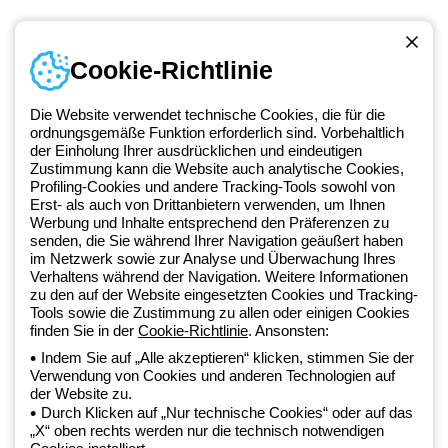
Cookie-Richtlinie
Kontakt
Montag bis Freitag von 8:00 bis 17:00 Uhr
Die Website verwendet technische Cookies, die für die
+49 2064 97010
ordnungsgemäße Funktion erforderlich sind. Vorbehaltlich
der Einholung Ihrer ausdrücklichen und eindeutigen
Zustimmung kann die Website auch analytische Cookies,
Profiling-Cookies und andere Tracking-Tools sowohl von
Seit 2025 ist Beghelli Teil der GEWISS Group und Teil des GEWISS
Erst- als auch von Drittanbietern verwenden, um Ihnen
Werbung und Inhalte entsprechend den Präferenzen zu
LightZone-Ökosystems, in dem wir integrierte Beleuchtungslösungen
senden, die Sie während Ihrer Navigation geäußert haben
entwickeln, die Komplexität in Einfachheit verwandeln und Fachleute
im Netzwerk sowie zur Analyse und Überwachung Ihres
sowie Endnutzer dabei unterstützen, ihre Anforderungen zu erfüllen.
Verhaltens während der Navigation. Weitere Informationen
Erfahren Sie mehr über GEWISS.
zu den auf der Website eingesetzten Cookies und Tracking-
Tools sowie die Zustimmung zu allen oder einigen Cookies
finden Sie in der
Cookie-Richtlinie
. Ansonsten:
Germany:
DE
Indem Sie auf „Alle akzeptieren“ klicken, stimmen Sie der
Verwendung von Cookies und anderen Technologien auf
der Website zu.
Datenschutzrichtlinie
Durch Klicken auf „Nur technische Cookies“ oder auf das
Cookie-Richtlinie
„X“ oben rechts werden nur die technisch notwendigen
Verkaufsbedingungen