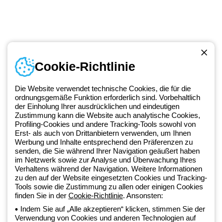
Cookie-Richtlinie
Kontakt
Montag bis Freitag von 8:00 bis 17:00 Uhr
Die Website verwendet technische Cookies, die für die
+49 2064 97010
ordnungsgemäße Funktion erforderlich sind. Vorbehaltlich
der Einholung Ihrer ausdrücklichen und eindeutigen
Zustimmung kann die Website auch analytische Cookies,
Profiling-Cookies und andere Tracking-Tools sowohl von
Seit 2025 ist Beghelli Teil der GEWISS Group und Teil des GEWISS
Erst- als auch von Drittanbietern verwenden, um Ihnen
Werbung und Inhalte entsprechend den Präferenzen zu
LightZone-Ökosystems, in dem wir integrierte Beleuchtungslösungen
senden, die Sie während Ihrer Navigation geäußert haben
entwickeln, die Komplexität in Einfachheit verwandeln und Fachleute
im Netzwerk sowie zur Analyse und Überwachung Ihres
sowie Endnutzer dabei unterstützen, ihre Anforderungen zu erfüllen.
Verhaltens während der Navigation. Weitere Informationen
Erfahren Sie mehr über GEWISS.
zu den auf der Website eingesetzten Cookies und Tracking-
Tools sowie die Zustimmung zu allen oder einigen Cookies
finden Sie in der
Cookie-Richtlinie
. Ansonsten:
Germany:
DE
Indem Sie auf „Alle akzeptieren“ klicken, stimmen Sie der
Verwendung von Cookies und anderen Technologien auf