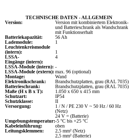
TECHNISCHE DATEN - ALLGEMEIN
Version:
Version mit kombiniertem Elektronik-
und Batterieschrank als Wandschrank
mit Funktionserhalt
Batteriekapazität:
56 Ah
Lademodule:
1
Leuchtenkreismodule
(intern):
1
LSSA-
4
Eingänge (intern):
LSSA-Module (intern):
-
LSSA-Module (extern):
max. 96 (optional)
Montage:
Wand
Elektronikschrank:
Brandschutzplatten, grau (RAL 7035)
Batterieschrank:
Brandschutzplatten, grau (RAL 7035)
Maße (H x B x T):
1.050 x 650 x 415 mm
Schutzart:
IP54
Schutzklasse:
II
Versorgung:
1 / N / PE 230 V ~ 50 Hz / 60 Hz
(Netz)
24 V = (Batterie)
Umgebungstemperatur:
-5 °C bis +25 °C
Kabeleinführung:
oben
Leitungsklemmen:
2,5 mm² (Netz)
2,5 mm² (Batterie)