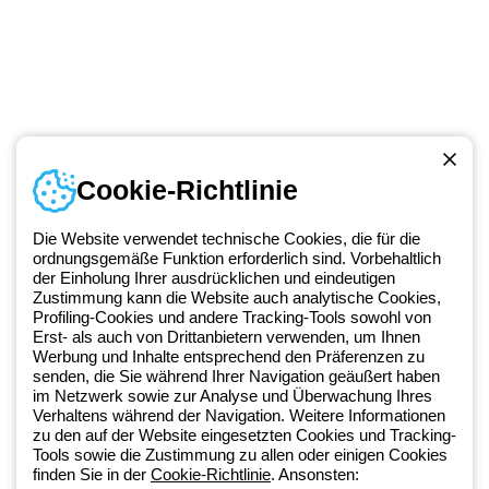
Cookie-Richtlinie
Kontakt
Montag bis Freitag von 8:00 bis 17:00 Uhr
Die Website verwendet technische Cookies, die für die
+49 2064 97010
ordnungsgemäße Funktion erforderlich sind. Vorbehaltlich
der Einholung Ihrer ausdrücklichen und eindeutigen
Zustimmung kann die Website auch analytische Cookies,
Profiling-Cookies und andere Tracking-Tools sowohl von
Seit 2025 ist Beghelli Teil der GEWISS Group und Teil des GEWISS
Erst- als auch von Drittanbietern verwenden, um Ihnen
Werbung und Inhalte entsprechend den Präferenzen zu
LightZone-Ökosystems, in dem wir integrierte Beleuchtungslösungen
senden, die Sie während Ihrer Navigation geäußert haben
entwickeln, die Komplexität in Einfachheit verwandeln und Fachleute
im Netzwerk sowie zur Analyse und Überwachung Ihres
sowie Endnutzer dabei unterstützen, ihre Anforderungen zu erfüllen.
Verhaltens während der Navigation. Weitere Informationen
Erfahren Sie mehr über GEWISS.
zu den auf der Website eingesetzten Cookies und Tracking-
Tools sowie die Zustimmung zu allen oder einigen Cookies
finden Sie in der
Cookie-Richtlinie
. Ansonsten: