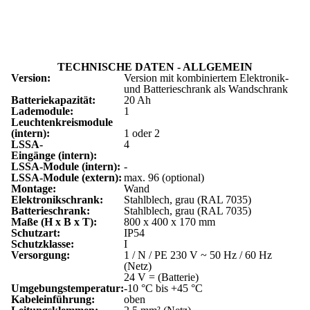
TECHNISCHE DATEN - ALLGEMEIN
Version:
Version mit kombiniertem Elektronik-
und Batterieschrank als Wandschrank
Batteriekapazität:
20 Ah
Lademodule:
1
Leuchtenkreismodule
(intern):
1 oder 2
LSSA-
4
Eingänge (intern):
LSSA-Module (intern):
-
LSSA-Module (extern):
max. 96 (optional)
Montage:
Wand
Elektronikschrank:
Stahlblech, grau (RAL 7035)
Batterieschrank:
Stahlblech, grau (RAL 7035)
Maße (H x B x T):
800 x 400 x 170 mm
Schutzart:
IP54
Schutzklasse:
I
Versorgung:
1 / N / PE 230 V ~ 50 Hz / 60 Hz
(Netz)
24 V = (Batterie)
Umgebungstemperatur:
-10 °C bis +45 °C
Kabeleinführung:
oben