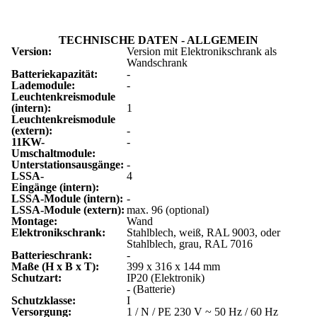
TECHNISCHE DATEN - ALLGEMEIN
Version:
Version mit Elektronikschrank als
Wandschrank
Batteriekapazität:
-
Lademodule:
-
Leuchtenkreismodule
(intern):
1
Leuchtenkreismodule
(extern):
-
11KW-
-
Umschaltmodule:
Unterstationsausgänge:
-
LSSA-
4
Eingänge (intern):
LSSA-Module (intern):
-
LSSA-Module (extern):
max. 96 (optional)
Montage:
Wand
Elektronikschrank:
Stahlblech, weiß, RAL 9003, oder
Stahlblech, grau, RAL 7016
Batterieschrank:
-
Maße (H x B x T):
399 x 316 x 144 mm
Schutzart:
IP20 (Elektronik)
- (Batterie)
Schutzklasse:
I
Versorgung:
1 / N / PE 230 V ~ 50 Hz / 60 Hz