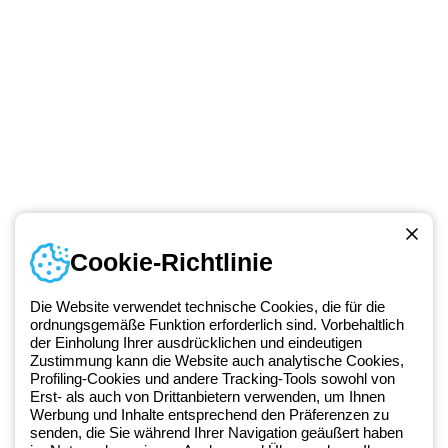
Cookie-Richtlinie
Kontakt
Montag bis Freitag von 8:00 bis 17:00 Uhr
Die Website verwendet technische Cookies, die für die
+49 2064 97010
ordnungsgemäße Funktion erforderlich sind. Vorbehaltlich
der Einholung Ihrer ausdrücklichen und eindeutigen
Zustimmung kann die Website auch analytische Cookies,
Profiling-Cookies und andere Tracking-Tools sowohl von
Seit 2025 ist Beghelli Teil der GEWISS Group und Teil des GEWISS
Erst- als auch von Drittanbietern verwenden, um Ihnen
Werbung und Inhalte entsprechend den Präferenzen zu
LightZone-Ökosystems, in dem wir integrierte Beleuchtungslösungen
senden, die Sie während Ihrer Navigation geäußert haben
entwickeln, die Komplexität in Einfachheit verwandeln und Fachleute