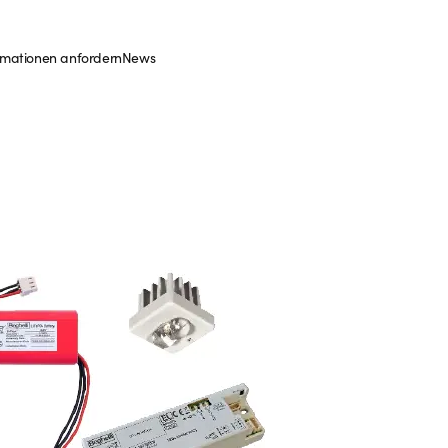
rmationen anfordern
News