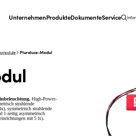
Unternehmen
Produkte
Dokumente
Service
Info
gsmodule
Pluraluce-Modul
dul
inbeleuchtung.
High-Power-
etrisch strahlende
x), symmetrisch strahlende
d 1-seitig asymmetrisch
inrichtungen mit 5 lx).