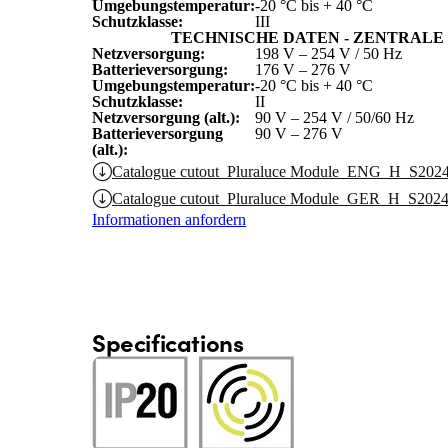
Umgebungstemperatur:
-20 °C bis + 40 °C
Schutzklasse:
III
TECHNISCHE DATEN - ZENTRAL
Netzversorgung:
198 V – 254 V / 50 Hz
Batterieversorgung:
176 V – 276 V
Umgebungstemperatur:
-20 °C bis + 40 °C
Schutzklasse:
II
Netzversorgung (alt.):
90 V – 254 V / 50/60 Hz
Batterieversorgung
90 V – 276 V
(alt.):
Catalogue cutout_Pluraluce Module_ENG_H_S2024
Catalogue cutout_Pluraluce Module_GER_H_S2024
Informationen anfordern
Specifications