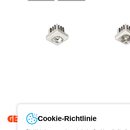
Cookie-Richtlinie
Seit 2025 ist Beghelli Teil der GEWISS Group und Teil des GEWISS Li