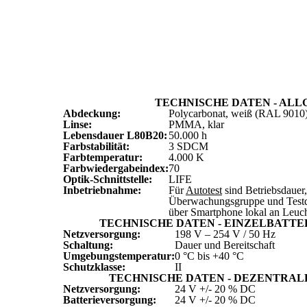
TECHNISCHE DATEN - ALL
Abdeckung:
Polycarbonat, weiß (RAL 9010
Linse:
PMMA, klar
Lebensdauer L
80
B
20
:
50.000 h
Farbstabilität:
3 SDCM
Farbtemperatur:
4.000 K
Farbwiedergabeindex:
70
Optik-Schnittstelle:
LIFE
Inbetriebnahme:
Für
Autotest
sind Betriebsdauer,
Überwachungsgruppe und Testd
über Smartphone lokal an Leuc
TECHNISCHE DATEN - EINZELBATT
Netzversorgung:
198 V – 254 V / 50 Hz
Schaltung:
Dauer und Bereitschaft
Umgebungstemperatur:
0 °C bis +40 °C
Schutzklasse:
II
TECHNISCHE DATEN - DEZENTRA
Netzversorgung:
24 V +/- 20 % DC
Batterieversorgung:
24 V +/- 20 % DC