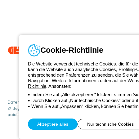
Cookie-Richtlinie
Seit 2025 ist Beghelli Teil der GEWISS Group und Teil des GEWISS Li
Die Website verwendet technische Cookies, die für die
integrierte Beleuchtungslösungen entwickeln, die Komplexität in Einf
kann die Website auch analytische Cookies, Profiling-
sowie Endnutzer dabei unterstützen, ihre Anforderungen zu erfüllen.
E
entsprechend den Präferenzen zu senden, die Sie wäh
+49 2064
Navigation. Weitere Informationen zu den auf der Webs
Kontakt
Richtlinie
. Ansonsten:
Montag bis Freitag von 8:00 bis 17:00 Uhr
Indem Sie auf „Alle akzeptieren“ klicken, stimmen S
Durch Klicken auf „Nur technische Cookies“ oder auf 
Datenschutzrichtlinie
Cookie-Richtlinie
Verkaufsbedingungen
Alle R
Wenn Sie auf „Anpassen“ klicken, können Sie bestim
© Beghelli S.p.A. Sole Shareholder Company - Company subject to t
paid-up capital: 10,000,000 Euro
Akzeptiere alles
Nur technische Cookies