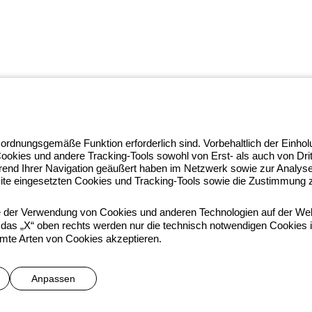
ghtZone-Ökosystems, in dem wir
 ordnungsgemäße Funktion erforderlich sind. Vorbehaltlich der Einho
achheit verwandeln und Fachleute
Cookies und andere Tracking-Tools sowohl von Erst- als auch von Dr
rfahren Sie mehr über GEWISS.
rend Ihrer Navigation geäußert haben im Netzwerk sowie zur Analy
 97010
ite eingesetzten Cookies und Tracking-Tools sowie die Zustimmung zu
ie der Verwendung von Cookies und anderen Technologien auf der Web
das „X“ oben rechts werden nur die technisch notwendigen Cookies ins
ichtlinien
Accessibility
Credits
mte Arten von Cookies akzeptieren.
he direction and coordination of Gewiss S.p.A. - P.IVA (IT) 00666341
Anpassen