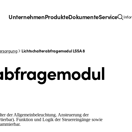
Unternehmen
Produkte
Dokumente
Service
Info
Versorgung
Lichtschalterabfragemodul LSSA 8
rabfragemodul
lter der Allgemeinbeleuchtung. Ansteuerung der
ertierbar). Funktion und Logik der Steuereingänge sowie
rammierbar.