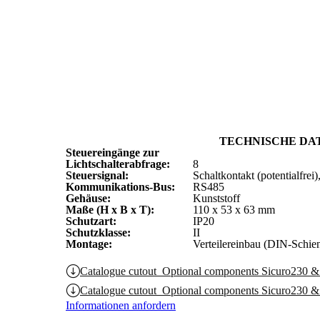
TECHNISCHE DAT
Steuereingänge zur
Lichtschalterabfrage:
8
Steuersignal:
Schaltkontakt (potentialfrei),
Kommunikations-Bus:
RS485
Gehäuse:
Kunststoff
Maße (H x B x T):
110 x 53 x 63 mm
Schutzart:
IP20
Schutzklasse:
II
Montage:
Verteilereinbau (DIN-Schien
Catalogue cutout_Optional components Sicuro23
Catalogue cutout_Optional components Sicuro230
Informationen anfordern