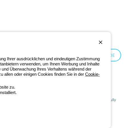
Germany:
DE
lung Ihrer ausdrücklichen und eindeutigen Zustimmung
ittanbietern verwenden, um Ihnen Werbung und Inhalte
se und Überwachung Ihres Verhaltens während der
 allen oder einigen Cookies finden Sie in der
Cookie-
site zu.
talliert.
201 - Registered in the Register of Companies of Bologna. Fully