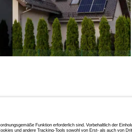
ghtZone-Ökosystems, in dem wir
 ordnungsgemäße Funktion erforderlich sind. Vorbehaltlich der Einho
achheit verwandeln und Fachleute
Cookies und andere Tracking-Tools sowohl von Erst- als auch von Dr
rfahren Sie mehr über GEWISS.