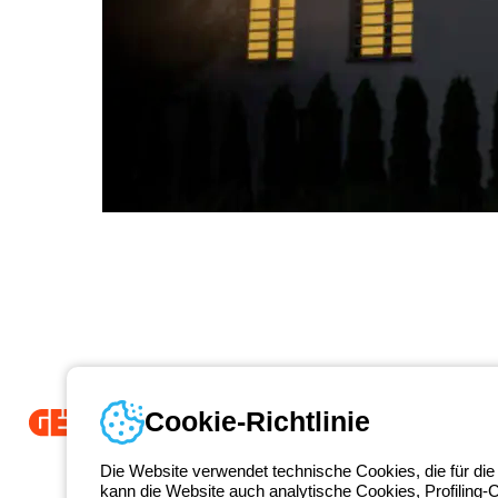
Cookie-Richtlinie
Seit 2025 ist Beghelli Teil der GEWISS Group und Teil des GEWISS Li
Die Website verwendet technische Cookies, die für die
integrierte Beleuchtungslösungen entwickeln, die Komplexität in Einf
kann die Website auch analytische Cookies, Profiling-
sowie Endnutzer dabei unterstützen, ihre Anforderungen zu erfüllen.
E