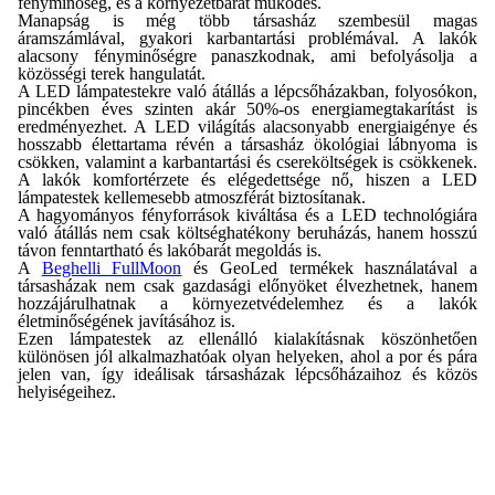
fényminőség, és a környezetbarát működés.
Manapság is még több társasház szembesül magas
áramszámlával, gyakori karbantartási problémával. A lakók
alacsony fényminőségre panaszkodnak, ami befolyásolja a
közösségi terek hangulatát.
A LED lámpatestekre való átállás a lépcsőházakban, folyosókon,
pincékben éves szinten akár 50%-os energiamegtakarítást is
eredményezhet. A LED világítás alacsonyabb energiaigénye és
hosszabb élettartama révén a társasház ökológiai lábnyoma is
csökken, valamint a karbantartási és csereköltségek is csökkenek.
A lakók komfortérzete és elégedettsége nő, hiszen a LED
lámpatestek kellemesebb atmoszférát biztosítanak.
A hagyományos fényforrások kiváltása és a LED technológiára
való átállás nem csak költséghatékony beruházás, hanem hosszú
távon fenntartható és lakóbarát megoldás is.
A
Beghelli FullMoon
és GeoLed termékek használatával a
társasházak nem csak gazdasági előnyöket élvezhetnek, hanem
hozzájárulhatnak a környezetvédelemhez és a lakók
életminőségének javításához is.
Ezen lámpatestek az ellenálló kialakításnak köszönhetően
különösen jól alkalmazhatóak olyan helyeken, ahol a por és pára
jelen van, így ideálisak társasházak lépcsőházaihoz és közös
helyiségeihez.