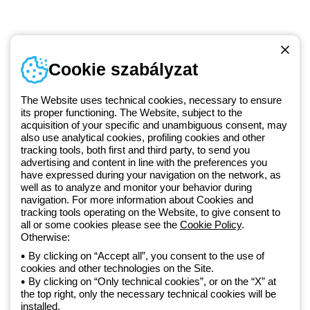
Telefonszám
Cookie szabályzat
Hétfőtől-péntekig: 8.00-16.30
1 951 3194
The Website uses technical cookies, necessary to ensure
its proper functioning. The Website, subject to the
acquisition of your specific and unambiguous consent, may
Since 2025, Beghelli has been part of the GEWISS Group, within the
also use analytical cookies, profiling cookies and other
tracking tools, both first and third party, to send you
GEWISS LightZone ecosystem, where we develop integrated
advertising and content in line with the preferences you
lighting solutions that transform complexity into simplicity, supporting
have expressed during your navigation on the network, as
professionals and end users in meeting their needs.
Discover more
well as to analyze and monitor your behavior during
about GEWISS
navigation. For more information about Cookies and
tracking tools operating on the Website, to give consent to
all or some cookies please see the
Cookie Policy
.
Hungary:
HU
Otherwise:
By clicking on “Accept all”, you consent to the use of
cookies and other technologies on the Site.
Adatvédelmi szabályzat
By clicking on “Only technical cookies”, or on the “X” at
Cookie szabályzat
the top right, only the necessary technical cookies will be
Általános szerződési feltételek
installed.