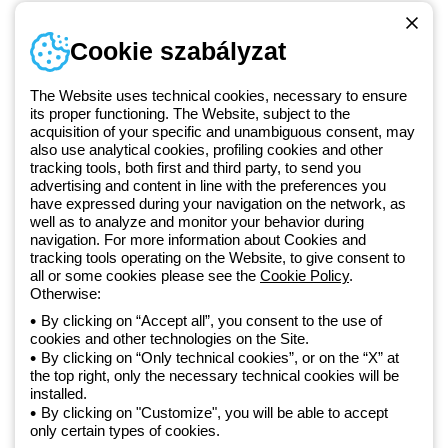
Telefonszám
Cookie szabályzat
Hétfőtől-péntekig: 8.00-16.30
1 951 3194
The Website uses technical cookies, necessary to ensure
its proper functioning. The Website, subject to the
acquisition of your specific and unambiguous consent, may
Since 2025, Beghelli has been part of the GEWISS Group, within the
also use analytical cookies, profiling cookies and other
tracking tools, both first and third party, to send you
GEWISS LightZone ecosystem, where we develop integrated
advertising and content in line with the preferences you
lighting solutions that transform complexity into simplicity, supporting
have expressed during your navigation on the network, as
professionals and end users in meeting their needs.
Discover more
well as to analyze and monitor your behavior during
about GEWISS
navigation. For more information about Cookies and
tracking tools operating on the Website, to give consent to
all or some cookies please see the
Cookie Policy
.
Hungary:
HU
Otherwise:
By clicking on “Accept all”, you consent to the use of
cookies and other technologies on the Site.
Adatvédelmi szabályzat
By clicking on “Only technical cookies”, or on the “X” at
Cookie szabályzat
the top right, only the necessary technical cookies will be
Általános szerződési feltételek
installed.
Minden szabályzat
By clicking on "Customize", you will be able to accept
Accessibility
only certain types of cookies.
Credits