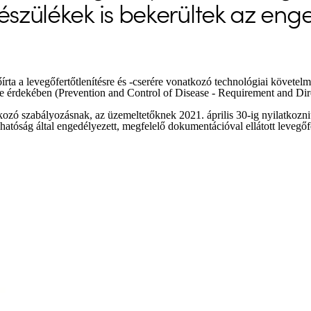
készülékek is bekerültek az eng
írta a levegőfertőtlenítésre és -cserére vonatkozó technológiai követe
e érdekében (Prevention and Control of Disease - Requirement and Dir
kozó szabályozásnak, az üzemeltetőknek 2021. április 30-ig nyilatkozniu
atóság által engedélyezett, megfelelő dokumentációval ellátott levegőf