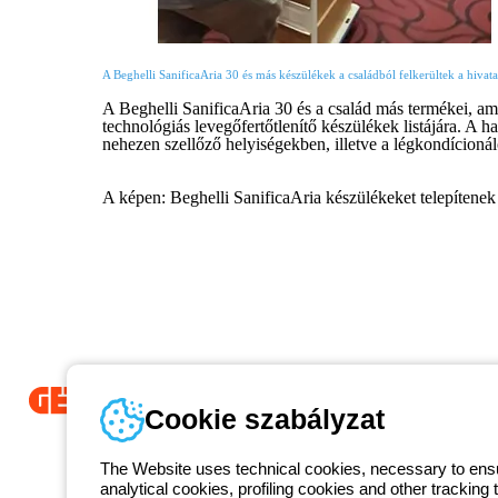
A Beghelli SanificaAria 30 és más készülékek a családból felkerültek a hivata
A Beghelli SanificaAria 30 és a család más termékei, am
technológiás levegőfertőtlenítő készülékek listájára. A h
nehezen szellőző helyiségekben, illetve a légkondícioná
A képen: Beghelli SanificaAria készülékeket telepítene
Cookie szabályzat
Since 2025, Beghelli has been part of the GEWISS Group, within the
we develop integrated lighting solutions that transform complexity into
The Website uses technical cookies, necessary to ensur
and end users in meeting their needs.
Discover more about GEWISS
analytical cookies, profiling cookies and other tracking 