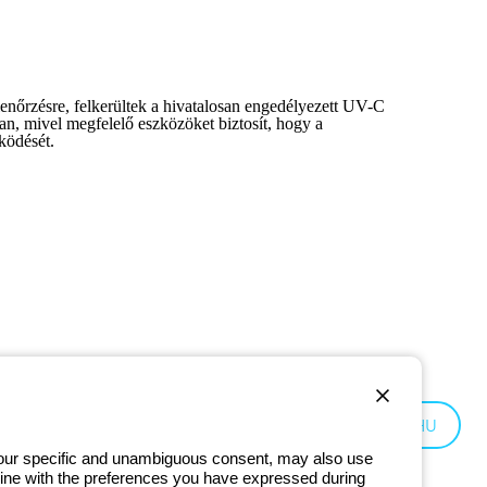
lenőrzésre, felkerültek a hivatalosan engedélyezett UV-C
ban, mivel megfelelő eszközöket biztosít, hogy a
ködését.
Hungary:
HU
 your specific and unambiguous consent, may also use
in line with the preferences you have expressed during