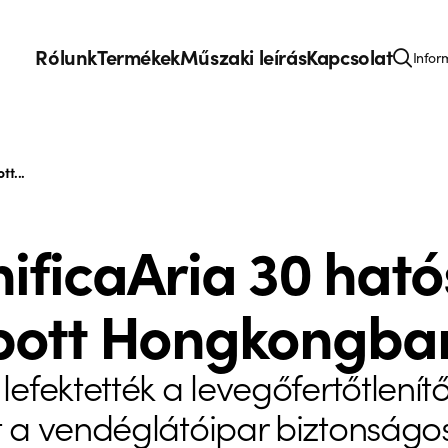
Rólunk
Termékek
Műszaki leírás
Kapcsolat
Infor
tt...
nificaAria 30 hat
pott Hongkongba
efektették a levegőfertőtlenít
t a vendéglátóipar biztonság