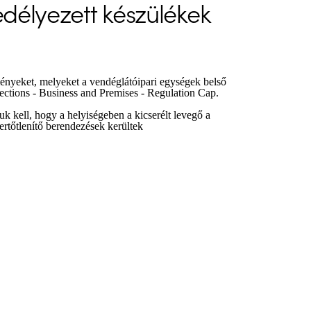
edélyezett készülékek
lményeket, melyeket a vendéglátóipari egységek belső
ections - Business and Premises - Regulation Cap.
k kell, hogy a helyiségeben a kicserélt levegő a
ertőtlenítő berendezések kerültek