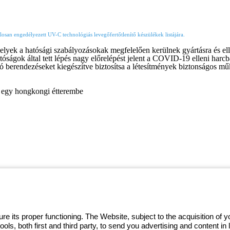
losan engedélyezett UV-C technológiás levegőfertőtlenítő készülékek listájára.
elyek a hatósági szabályozásokak megfelelően kerülnek gyártásra és el
atóságok által tett lépés nagy előrelépést jelent a COVID-19 elleni harc
ló berendezéseket kiegészítve biztosítsa a létesítmények biztonságos mű
k egy hongkongi étterembe
 GEWISS LightZone ecosystem, where
 simplicity, supporting professionals
e its proper functioning. The Website, subject to the acquisition of
tools, both first and third party, to send you advertising and content 