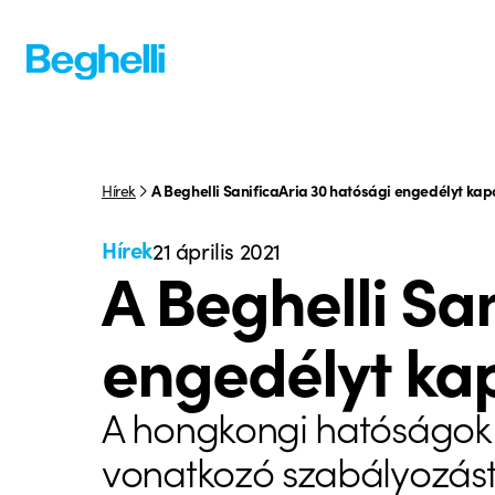
Hírek
A Beghelli SanificaAria 30 hatósági engedélyt kapo
Hírek
21 április 2021
A Beghelli Sa
engedélyt ka
A hongkongi hatóságok l
vonatkozó szabályozás