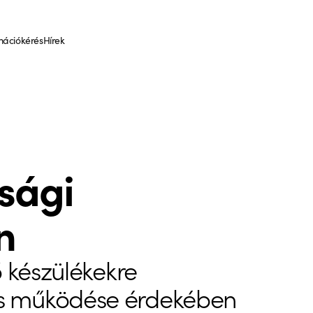
mációkérés
Hírek
ósági
n
ő készülékekre
os működése érdekében