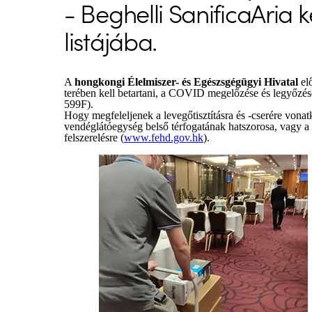
- Beghelli SanificaAria 
listájába.
A
hongkongi Élelmiszer- és Egészsgégügyi Hivatal
elő
terében kell betartani, a COVID megelőzése és legyőzés
599F).
Hogy megfeleljenek a levegőtisztításra és -cserére vonat
vendéglátóegység belső térfogatának hatszorosa, vagy a h
felszerelésre (
www.fehd.gov.hk
).