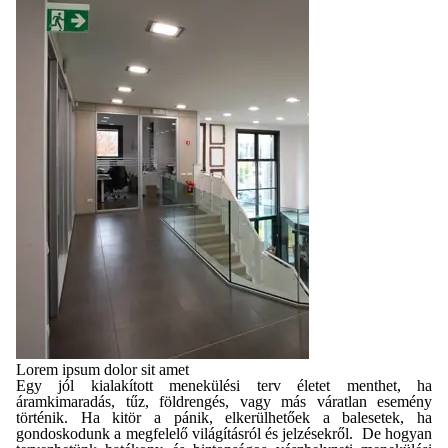
Lorem ipsum dolor sit amet
Egy jól kialakított menekülési terv életet menthet, ha
áramkimaradás, tűz, földrengés, vagy más váratlan esemény
történik. Ha kitör a pánik, elkerülhetőek a balesetek, ha
gondoskodunk a megfelelő világításról és jelzésekről.
De hogyan