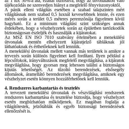
az 1 lux 50%-a alá, ezáltal biztosítva, hogy az útvonalakon való
tájékozódás ne szenvedjen hiányt a megfelelő fényviszonyoktól.
A pánik elleni világítás esetében a szabad talajszinten mért
világításnak nem szabad 0,5 luxnál kevesebbnek lennie, és ezen
mérés során a terület 0,5 méteres peremzónája figyelmen kívül
hagyható. Ez a minimum világítási szint szükséges annak
érdekében, hogy a vészhelyzetek során az épületben tartózkodók
biztonságosan észleljék és használják a kijáratokat.
Az MSZ EN ISO 7010 szabvány értelmében a menekülési
útvonalak mentén elhelyezett kijáratjelző tábláknak jól
láthatóaknak és érthetőeknek kell lenniük.
A menekülési útvonalak mellett vannak más területek is amikre a
tervezés során különös figyelmet kell fordítani. Ilyen például a
lépcsőfokok, irányváltozások megfelelő megvilágítása, a kijáratok
megvilágítása, hogy gyorsan meg lehessen találni a biztonságos
kijutás lehetőségét. Az tűzoltó berendezések, elsősegély
állomások, áramellátó berendezések megvilágítása, amiknek egy
vészhelyzet esetén könnyen hozzáférhetőnek kell lenniük.
4. Rendszeres karbantartás és tesztelés
A tervezett menekülési útvonalak és vészvilágítási rendszerek
rendszeres karbantartása és tesztelése biztosítja, hogy vészhelyzet
esetén megbízhatóan működjenek. Ez magában foglalja a
világítótestek, jelzőtáblák és egyéb biztonsági berendezések
ellenőrzését is.