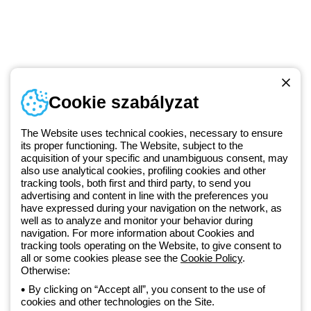
Telefonszám
Cookie szabályzat
Hétfőtől-péntekig: 8.00-16.30
1 951 3194
The Website uses technical cookies, necessary to ensure
its proper functioning. The Website, subject to the
acquisition of your specific and unambiguous consent, may
Since 2025, Beghelli has been part of the GEWISS Group, within the
also use analytical cookies, profiling cookies and other
tracking tools, both first and third party, to send you
GEWISS LightZone ecosystem, where we develop integrated
advertising and content in line with the preferences you
lighting solutions that transform complexity into simplicity, supporting
have expressed during your navigation on the network, as
professionals and end users in meeting their needs.
Discover more
well as to analyze and monitor your behavior during
about GEWISS
navigation. For more information about Cookies and
tracking tools operating on the Website, to give consent to
all or some cookies please see the
Cookie Policy
.
Hungary:
HU
Otherwise:
By clicking on “Accept all”, you consent to the use of
cookies and other technologies on the Site.
Adatvédelmi szabályzat