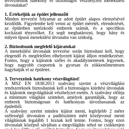
tervezhetünk hatékony és biztonságos vészhelyzeti menekülési
útvonalakat?
1. Értékeljük az épület jellemzőit
Minden tervezési folyamat az adott épület alapos elemzésével
kezdődik. Figyelembe kell venni az épület méretét, elrendezését,
az épületben tartózkodó emberek számát, és a specifikus
kockázati tényezőket. Ez segít meghatározni, hogy hány és
milyen típusú menekülési útvonalra van szükség.
2. Biztosítsunk megfelelő kijáratokat
A menekülési útvonalak tervezése során biztosítani kell, hogy
elegendő és megfelelően elhelyezett kijárat álljon rendelkezésre.
Fontos, hogy a kijáratok széles és akadálymentesek legyenek,
hogy nagyobb csoportok is gyorsan és zökkenőmentesen
hagyhatják el az épületet.
3. Tervezzünk hatékony vészvilágítást!
A MSZ EN 1838:2013 szabvány szerint a vészvilágítási
rendszereknek biztosítaniuk kell a biztonságos kiürítési útvonalak
és kijáratok megvilágítását vészhelyzet esetén. A szabvány előírja
a minimum világítási szinteket, amelyek garantálják, hogy az
emberek biztonságosan és hatékonyan távozhassanak az
épületből.
A szabvány szerint minden kijárat menti, legfeljebb 2 méter
szélességű útvonalon a padlószinten mért középvonal menti
világításnak legalább 1 luxnak kell lennie. Fontos, hogy ezen
útvonalak középső sávjában a megvilágítás sehol ne csökkenjen