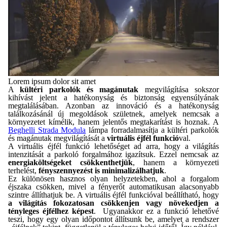
Lorem ipsum dolor sit amet
A
kültéri parkolók és magánutak
megvilágítása sokszor
kihívást jelent a hatékonyság és biztonság egyensúlyának
megtalálásában. Azonban az innováció és a hatékonyság
találkozásánál új megoldások születnek, amelyek nemcsak a
környezetet kímélik, hanem jelentős megtakarítást is hoznak. A
Beghelli Strada Modula
lámpa forradalmasítja a kültéri parkolók
és magánutak megvilágítását a
virtuális éjfél funkció
val.
A virtuális éjfél funkció lehetőséget ad arra, hogy a világítás
intenzitását a parkoló forgalmához igazítsuk. Ezzel nemcsak az
energiaköltségeket csökkenthetjük
, hanem a környezeti
terhelést,
fényszennyezést is minimalizálhatjuk
.
Ez különösen hasznos olyan helyzetekben, ahol a forgalom
éjszaka csökken, mivel a fényerőt automatikusan alacsonyabb
szintre állíthatjuk be. A virtuális éjfél funkcióval beállítható, hogy
a világítás fokozatosan csökkenjen vagy növekedjen a
tényleges éjfélhez képest
. Ugyanakkor ez a funkció lehetővé
teszi, hogy egy olyan időpontot állítsunk be, amelyet a rendszer