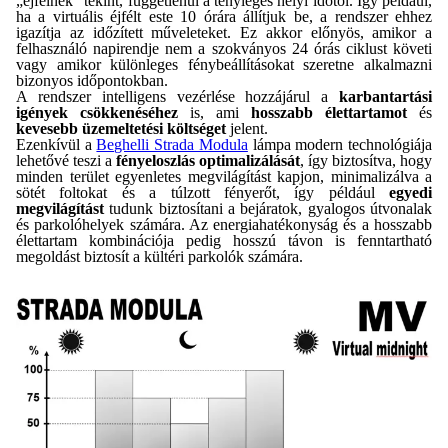
„éjfélnek” tekint, függetlenül a tényleges helyi időtől. Így például,
ha a virtuális éjfélt este 10 órára állítjuk be, a rendszer ehhez
igazítja az időzített műveleteket. Ez akkor előnyös, amikor a
felhasználó napirendje nem a szokványos 24 órás ciklust követi
vagy amikor különleges fénybeállításokat szeretne alkalmazni
bizonyos időpontokban.
A rendszer intelligens vezérlése hozzájárul a
karbantartási
igények csökkenéséhez
is, ami
hosszabb élettartamot
és
kevesebb üzemeltetési költséget
jelent.
Ezenkívül a
Beghelli Strada Modula
lámpa modern technológiája
lehetővé teszi a
fényeloszlás optimalizálását
, így biztosítva, hogy
minden terület egyenletes megvilágítást kapjon, minimalizálva a
sötét foltokat és a túlzott fényerőt, így például
egyedi
megvilágítást
tudunk biztosítani a bejáratok, gyalogos útvonalak
és parkolóhelyek számára. Az energiahatékonyság és a hosszabb
élettartam kombinációja pedig hosszú távon is fenntartható
megoldást biztosít a kültéri parkolók számára.