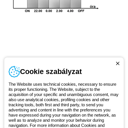
Telefonszám
Cookie szabályzat
Hétfőtől-péntekig: 8.00-16.30
1 951 3194
The Website uses technical cookies, necessary to ensure
its proper functioning. The Website, subject to the
acquisition of your specific and unambiguous consent, may
Since 2025, Beghelli has been part of the GEWISS Group, within the
also use analytical cookies, profiling cookies and other
tracking tools, both first and third party, to send you
GEWISS LightZone ecosystem, where we develop integrated
advertising and content in line with the preferences you
lighting solutions that transform complexity into simplicity, supporting
have expressed during your navigation on the network, as
professionals and end users in meeting their needs.
Discover more
well as to analyze and monitor your behavior during
about GEWISS
navigation. For more information about Cookies and