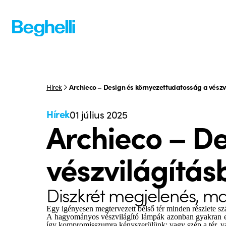
Hírek
Archieco – Design és környezettudatosság a vész
Hírek
01 július 2025
Archieco – D
vészvilágítás
Diszkrét megjelenés, ma
Egy igényesen megtervezett belső tér minden részlete sz
A hagyományos vészvilágító lámpák azonban gyakran elütn
így kompromisszumra kényszerülünk: vagy szép a tér, v