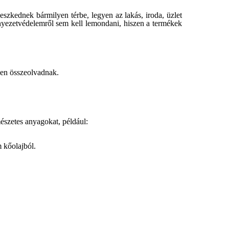
eszkednek bármilyen térbe, legyen az lakás, iroda, üzlet
nyezetvédelemről sem kell lemondani, hiszen a termékek
esen összeolvadnak.
mészetes anyagokat, például:
 kőolajból.