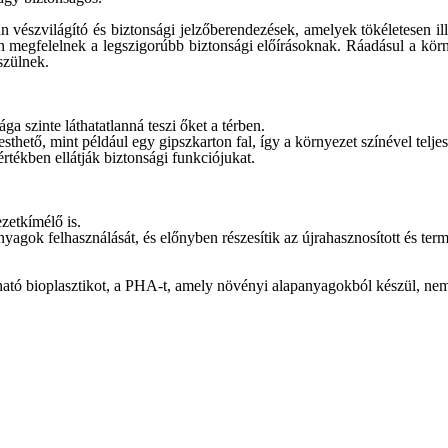
vészvilágító és biztonsági jelzőberendezések, amelyek tökéletesen ill
megfelelnek a legszigorúbb biztonsági előírásoknak. Ráadásul a kör
szülnek.
ga szinte láthatatlanná teszi őket a térben.
thető, mint például egy gipszkarton fal,
így a környezet színével telj
értékben ellátják biztonsági funkciójukat.
zetkímélő is.
agok felhasználását, és előnyben részesítik az újrahasznosított és ter
ató bioplasztikot, a PHA-t, amely növényi alapanyagokból készül, nem