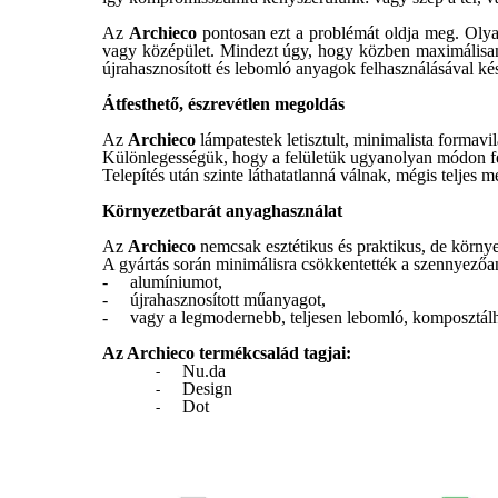
Az
Archieco
pontosan ezt a problémát oldja meg. Olyan 
vagy középület. Mindezt úgy, hogy közben maximálisan 
újrahasznosított és lebomló anyagok felhasználásával ké
Átfesthető, észrevétlen megoldás
Az
Archieco
lámpatestek letisztult, minimalista formavilá
Különlegességük, hogy a felületük ugyanolyan módon fes
Telepítés után szinte láthatatlanná válnak, mégis teljes m
Környezetbarát anyaghasználat
Az
Archieco
nemcsak esztétikus és praktikus, de környe
A gyártás során minimálisra csökkentették a szennyezőany
-
alumíniumot,
-
újrahasznosított műanyagot,
-
vagy a legmodernebb, teljesen lebomló, komposztálh
Az Archieco termékcsalád tagjai:
Nu.da
-
Design
-
Dot
-