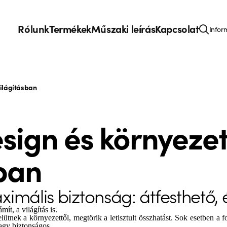
Rólunk
Termékek
Műszaki leírás
Kapcsolat
Infor
világításban
esign és környeze
ban
ximális biztonság: átfesthető,
ámít,
a világítás is.
ek a környezettől, megtörik a letisztult összhatást. Sok esetben a fo
agy biztonságos.