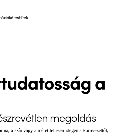
mációkérés
Hírek
ttudatosság a
 észrevétlen megoldás
rma, a szín vagy a méret teljesen idegen a környezettől,