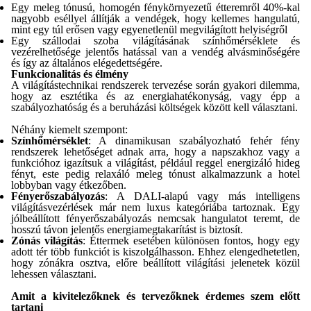
Egy meleg tónusú, homogén fénykörnyezetű étteremről 40%-kal
nagyobb eséllyel állítják a vendégek, hogy kellemes hangulatú,
mint egy túl erősen vagy egyenetlenül megvilágított helyiségről
Egy szállodai szoba világításának színhőmérséklete és
vezérelhetősége jelentős hatással van a vendég alvásminőségére
és így az általános elégedettségére.
Funkcionalitás és élmény
A világítástechnikai rendszerek tervezése során gyakori dilemma,
hogy az esztétika és az energiahatékonyság, vagy épp a
szabályozhatóság és a beruházási költségek között kell választani.
Néhány kiemelt szempont:
Színhőmérséklet
: A dinamikusan szabályozható fehér fény
rendszerek lehetőséget adnak arra, hogy a napszakhoz vagy a
funkcióhoz igazítsuk a világítást,
például reggel energizáló hideg
fényt, este pedig relaxáló meleg tónust alkalmazzunk a hotel
lobbyban vagy étkezőben.
Fényerőszabályozás
: A DALI-alapú vagy más intelligens
világításvezérlések már nem luxus kategóriába tartoznak. Egy
jólbeállított fényerőszabályozás nemcsak hangulatot teremt, de
hosszú távon jelentős energiamegtakarítást is biztosít.
Zónás világítás
: Éttermek esetében különösen fontos, hogy egy
adott tér több funkciót is kiszolgálhasson. Ehhez elengedhetetlen,
hogy zónákra osztva, előre beállított világítási jelenetek közül
lehessen választani.
Amit a kivitelezőknek és tervezőknek érdemes szem előtt
tartani