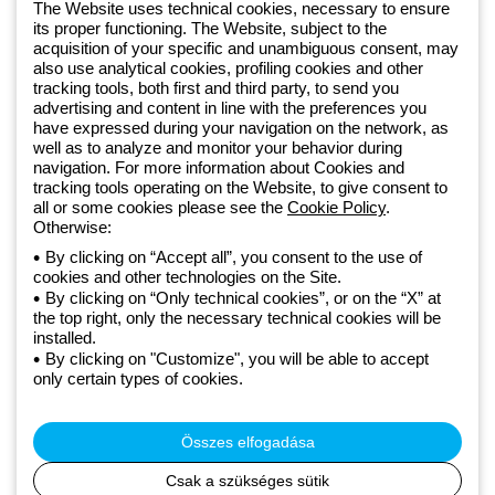
The Website uses technical cookies, necessary to ensure
its proper functioning. The Website, subject to the
acquisition of your specific and unambiguous consent, may
Since 2025, Beghelli has been part of the GEWISS Group, within the
also use analytical cookies, profiling cookies and other
tracking tools, both first and third party, to send you
GEWISS LightZone ecosystem, where we develop integrated
advertising and content in line with the preferences you
lighting solutions that transform complexity into simplicity, supporting
have expressed during your navigation on the network, as
professionals and end users in meeting their needs.
Discover more
well as to analyze and monitor your behavior during
about GEWISS
navigation. For more information about Cookies and
tracking tools operating on the Website, to give consent to
all or some cookies please see the
Cookie Policy
.
Otherwise:
Hungary:
HU
By clicking on “Accept all”, you consent to the use of
cookies and other technologies on the Site.
Adatvédelmi szabályzat
By clicking on “Only technical cookies”, or on the “X” at
Cookie szabályzat
the top right, only the necessary technical cookies will be
Általános szerződési feltételek
installed.
Minden szabályzat
By clicking on "Customize", you will be able to accept
Accessibility
only certain types of cookies.
Credits
© Beghelli S.p.A. Sole Shareholder Company - Company subject
to the direction and coordination of Gewiss S.p.A. - P.IVA (IT)
Összes elfogadása
00666341201 - Registered in the Register of Companies of
Bologna. Fully paid-up capital: 10,000,000 Euro
Csak a szükséges sütik