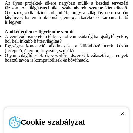
Az ilyen projektek sikere nagyban múlik a kezdeti tervezési
fázison. A világítástechnikai szakemberek szerepe kiemelkedő.
Ők azok, akik biztosítani tudják, hogy a világítás nem csupán
látványos, hanem funkcionális, energiatakarékos és karbantartható
is legyen.
Amiket érdemes figyelembe venni:
A vendégút ismerete a térben: hol van szükség hangsúlyfényekre,
hol kell inkább háttérvilágítás?
Egységes koncepció alkalmazása a különböző terek között
(recepció, étterem, folyosók, szobák)
Olyan világítótestek és vezérlőrendszerek kiválasztása, amelyek
hosszú távon is kompatibilisek és bővíthetők.
Telefonszám
Cookie szabályzat
Hétfőtől-péntekig: 8.00-16.30
1 951 3194