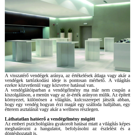
A visszatérő vendégek aránya, az értékelések átlaga vagy akár a
vendégek tartózkodási ideje is pontosan mérhető. A világítás
ezekre közvetlenül vagy közvetve hatással van.
A vendéglátóiparban a vendégélmény ma már nem csupán a
kiszolgáláson, a menün vagy az ár-érték arányon múlik. Az épített
környezet, különösen a világítás, kulcsszerepet játszik abban,
hogy egy vendég hogyan érzi magát egy szálloda halljában, egy
étterem asztalánál vagy akár a wellness részlegen.
Láthatatlan hatóerő a vendégélmény mögött
Az emberi pszichológiára gyakorolt hatásai miatt a világítás képes
meghatározni a hangulatot, befolyásolni az észlelést és a
döntéshozatalt is.