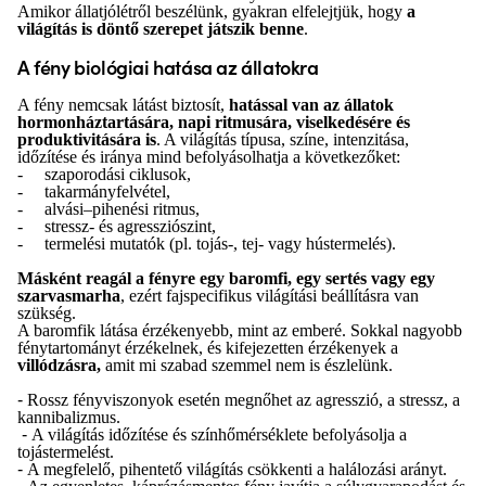
Amikor állatjólétről beszélünk, gyakran elfelejtjük, hogy
a
világítás is döntő szerepet játszik benne
.
A fény biológiai hatása az állatokra
A fény nemcsak látást biztosít,
hatással van az állatok
hormonháztartására, napi ritmusára, viselkedésére és
produktivitására is
. A világítás típusa, színe, intenzitása,
időzítése és iránya mind befolyásolhatja a következőket:
-
szaporodási ciklusok,
-
takarmányfelvétel,
-
alvási–pihenési ritmus,
-
stressz- és agressziószint,
-
termelési mutatók (pl. tojás-, tej- vagy hústermelés).
Másként reagál a fényre egy baromfi, egy sertés vagy egy
szarvasmarha
, ezért fajspecifikus világítási beállításra van
szükség.
A baromfik látása érzékenyebb, mint az emberé. Sokkal nagyobb
fénytartományt érzékelnek, és kifejezetten érzékenyek a
villódzásra,
amit mi szabad szemmel nem is észlelünk.
-
Rossz fényviszonyok esetén megnőhet az agresszió, a stressz, a
kannibalizmus.
-
A világítás időzítése és színhőmérséklete befolyásolja a
tojástermelést.
-
A megfelelő, pihentető világítás csökkenti a halálozási arányt.