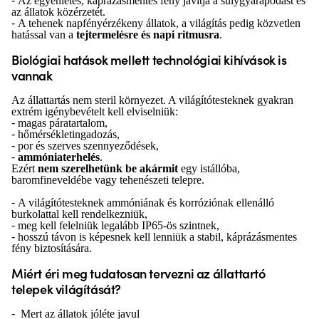
-
Az egyenletes, káprázásmentes fény javítja a súlygyarapodást és
az állatok közérzetét.
-
A tehenek napfényérzékeny állatok, a világítás pedig közvetlen
hatással van a
tejtermelésre és napi ritmusra
.
Biológiai hatások mellett technológiai kihívások is
vannak
Az állattartás nem steril környezet. A világítótesteknek gyakran
extrém igénybevételt kell elviselniük:
-
magas páratartalom,
-
hőmérsékletingadozás,
-
por és szerves szennyeződések,
-
ammóniaterhelés
.
Ezért
nem szerelhetünk be akármit
egy istállóba,
baromfineveldébe vagy tehenészeti telepre.
-
A világítótesteknek ammóniának és korróziónak ellenálló
burkolattal kell rendelkezniük,
-
meg kell felelniük legalább IP65-ös szintnek,
-
hosszú távon is képesnek kell lenniük a stabil, káprázásmentes
fény biztosítására.
Miért éri meg tudatosan tervezni az állattartó
telepek világítását?
-
Mert az állatok jóléte javul