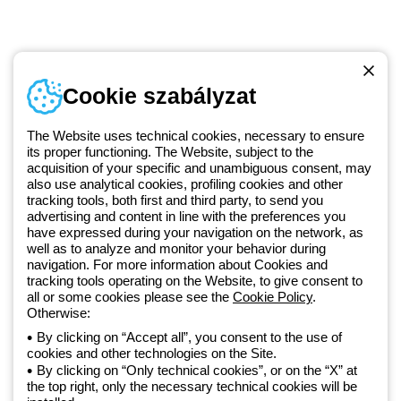
Telefonszám
Cookie szabályzat
Hétfőtől-péntekig: 8.00-16.30
1 951 3194
The Website uses technical cookies, necessary to ensure
its proper functioning. The Website, subject to the
acquisition of your specific and unambiguous consent, may
Since 2025, Beghelli has been part of the GEWISS Group, within the
also use analytical cookies, profiling cookies and other
tracking tools, both first and third party, to send you
GEWISS LightZone ecosystem, where we develop integrated
advertising and content in line with the preferences you
lighting solutions that transform complexity into simplicity, supporting
have expressed during your navigation on the network, as
professionals and end users in meeting their needs.
Discover more
well as to analyze and monitor your behavior during
about GEWISS
navigation. For more information about Cookies and
tracking tools operating on the Website, to give consent to
all or some cookies please see the
Cookie Policy
.
Hungary:
HU
Otherwise:
By clicking on “Accept all”, you consent to the use of
cookies and other technologies on the Site.
Adatvédelmi szabályzat
By clicking on “Only technical cookies”, or on the “X” at
Cookie szabályzat
the top right, only the necessary technical cookies will be
Általános szerződési feltételek