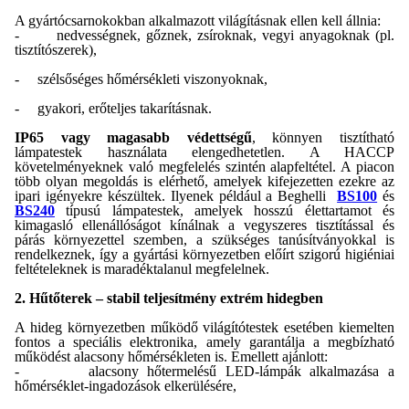
A gyártócsarnokokban alkalmazott világításnak ellen kell állnia:
-
nedvességnek, gőznek, zsíroknak, vegyi anyagoknak (pl.
tisztítószerek),
-
szélsőséges hőmérsékleti viszonyoknak,
-
gyakori, erőteljes takarításnak.
IP65 vagy magasabb védettségű
, könnyen tisztítható
lámpatestek használata elengedhetetlen. A HACCP
követelményeknek való megfelelés szintén alapfeltétel. A piacon
több olyan megoldás is elérhető, amelyek kifejezetten ezekre az
ipari igényekre készültek. Ilyenek például a
Beghelli
BS100
és
BS240
típusú lámpatestek, amelyek hosszú élettartamot és
kimagasló ellenállóságot kínálnak a vegyszeres tisztítással és
párás környezettel szemben, a szükséges tanúsítványokkal is
rendelkeznek, így a gyártási környezetben előírt szigorú higiéniai
feltételeknek is maradéktalanul megfelelnek.
2. Hűtőterek – stabil teljesítmény extrém hidegben
A hideg környezetben működő világítótestek esetében kiemelten
fontos a speciális elektronika, amely garantálja a megbízható
működést alacsony hőmérsékleten is. Emellett ajánlott:
-
alacsony hőtermelésű LED-lámpák alkalmazása a
hőmérséklet-ingadozások elkerülésére,