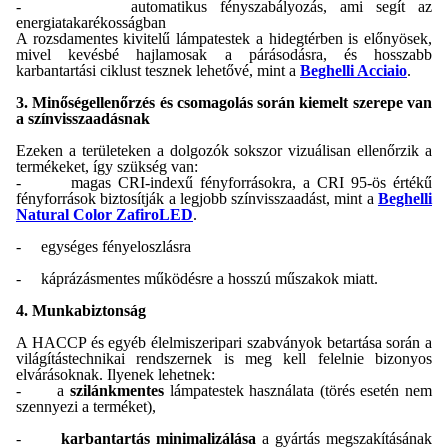
-
automatikus fényszabályozás, ami segít az
energiatakarékosságban
A rozsdamentes kivitelű lámpatestek a hidegtérben is előnyösek,
mivel kevésbé hajlamosak a párásodásra, és hosszabb
karbantartási ciklust tesznek lehetővé, mint a
Beghelli Acciaio
.
3. Minőségellenőrzés és csomagolás során kiemelt szerepe van
a színvisszaadásnak
Ezeken a területeken a dolgozók sokszor vizuálisan ellenőrzik a
termékeket, így szükség van:
-
magas CRI-indexű fényforrásokra, a CRI 95-ös értékű
fényforrások biztosítják a legjobb színvisszaadást, mint a
Beghelli
Natural Color ZafiroLED
.
-
egységes fényeloszlásra
-
káprázásmentes működésre a hosszú műszakok miatt.
4. Munkabiztonság
A HACCP és egyéb élelmiszeripari szabványok betartása során a
világítástechnikai rendszernek is meg kell felelnie bizonyos
elvárásoknak. Ilyenek lehetnek:
-
a
szilánkmentes
lámpatestek használata (törés esetén nem
szennyezi a terméket),
-
karbantartás minimalizálása
a gyártás megszakításának