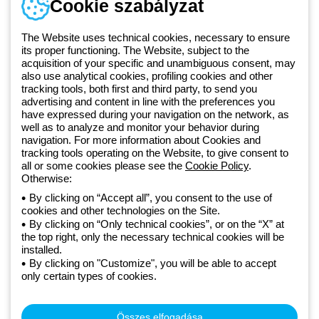
Cookie szabályzat
Hétfőtől-péntekig: 8.00-16.30
1 951 3194
The Website uses technical cookies, necessary to ensure
its proper functioning. The Website, subject to the
acquisition of your specific and unambiguous consent, may
Since 2025, Beghelli has been part of the GEWISS Group, within the
also use analytical cookies, profiling cookies and other
tracking tools, both first and third party, to send you
GEWISS LightZone ecosystem, where we develop integrated
advertising and content in line with the preferences you
lighting solutions that transform complexity into simplicity, supporting
have expressed during your navigation on the network, as
professionals and end users in meeting their needs.
Discover more
well as to analyze and monitor your behavior during
about GEWISS
navigation. For more information about Cookies and
tracking tools operating on the Website, to give consent to
all or some cookies please see the
Cookie Policy
.
Hungary:
HU
Otherwise:
By clicking on “Accept all”, you consent to the use of
cookies and other technologies on the Site.
Adatvédelmi szabályzat
By clicking on “Only technical cookies”, or on the “X” at
Cookie szabályzat
the top right, only the necessary technical cookies will be
Általános szerződési feltételek
installed.
Minden szabályzat
By clicking on "Customize", you will be able to accept
Accessibility
only certain types of cookies.
Credits
© Beghelli S.p.A. Sole Shareholder Company - Company subject
to the direction and coordination of Gewiss S.p.A. - P.IVA (IT)
Összes elfogadása