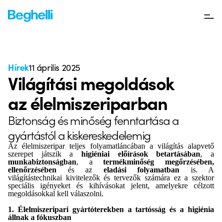
Hírek
11 április 2025
Világítási megoldások
az élelmiszeriparban
Biztonság és minőség fenntartása a
gyártástól a kiskereskedelemig
Az élelmiszeripar teljes folyamatláncában a világítás alapvető
szerepet játszik a
higiéniai előírások betartásában
, a
munkabiztonságban
, a
termékminőség megőrzésében,
ellenőrzésében
és az
eladási folyamatban
is. A
világítástechnikai kivitelezők és tervezők számára ez a szektor
speciális igényeket és kihívásokat jelent, amelyekre célzott
megoldásokkal kell válaszolni.
1. Élelmiszeripari gyártóterekben a tartósság és a higiénia
állnak a fókuszban