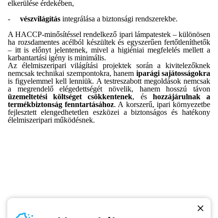
elkerülése érdekében,
-
vészvilágítás
integrálása a biztonsági rendszerekbe.
A HACCP-minősítéssel rendelkező ipari lámpatestek – különösen
ha rozsdamentes acélból készültek és egyszerűen fertőtleníthetők
– itt is előnyt jelentenek, mivel a higiéniai megfelelés mellett a
karbantartási igény is minimális.
Az élelmiszeripari világítási projektek során a kivitelezőknek
nemcsak technikai szempontokra, hanem
iparági sajátosságokra
is figyelemmel kell lenniük. A testreszabott megoldások nemcsak
a megrendelő elégedettségét növelik, hanem hosszú távon
üzemeltetési költséget csökkentenek
, és
hozzájárulnak a
termékbiztonság fenntartásához
. A korszerű, ipari környezetbe
fejlesztett elengedhetetlen eszközei a biztonságos és hatékony
élelmiszeripari működésnek.
Telefonszám