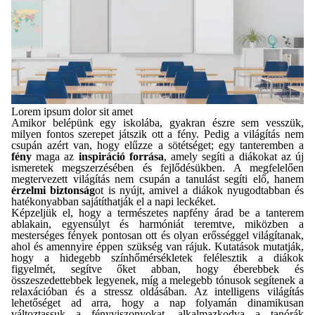
Lorem ipsum dolor sit amet
Amikor belépünk egy iskolába, gyakran észre sem vesszük,
milyen fontos szerepet játszik ott a fény. Pedig a világítás nem
csupán azért van, hogy elűzze a sötétséget; egy tanteremben a
fény
maga az
inspiráció forrása
, amely segíti a diákokat az új
ismeretek megszerzésében és fejlődésükben. A megfelelően
megtervezett világítás nem csupán a tanulást segíti elő, hanem
érzelmi biztonság
ot is nyújt, amivel a diákok nyugodtabban és
hatékonyabban sajátíthatják el a napi leckéket.
Képzeljük el, hogy a természetes napfény árad be a tanterem
ablakain, egyensúlyt és harmóniát teremtve, miközben a
mesterséges fények pontosan ott és olyan erősséggel világítanak,
ahol és amennyire éppen szükség van rájuk. Kutatások mutatják,
hogy a hidegebb színhőmérsékletek felélesztik a diákok
figyelmét, segítve őket abban, hogy éberebbek és
összeszedettebbek legyenek, míg a melegebb tónusok segítenek a
relaxációban és a stressz oldásában. Az intelligens világítás
lehetőséget ad arra, hogy a nap folyamán dinamikusan
változtassuk a fényviszonyokat, alkalmazkodva a tanórák