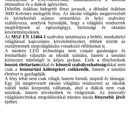
ritmusához és a diákok igényeihez.
Délelőtti órákban hidegebb fényt javasolt, a délutáni órákban
3000 Kelvines melegebb fény. Az iskolai világítás megtervezését
és kivitelezését számos nemzetközi és helyi szabvány
szabályozza, amelyek biztosítják, hogy a világítási rendszerek
megfeleljenek az egészségügyi, biztonsági és oktatási
követelményeknek.
Az
MSZ EN 12464-1
szabvány tartalmazza a beltéri, munkahelyi
világítással kapcsolatos követelményeket, többek között az
osztálytermek megvilágítására vonatkozó előírásokat is.
A modern LED technológia nem csupán gazdaságos és
fenntartható választás az iskolák számára, hanem a tanulási
környezet minőségét is képes javítani. Ezek a fényforrások
hosszú élettartam
ukkal és
könnyű szabályozhatóság
ukkal nem
csak a
fenntartási költségeket csökkentik
, hanem a tanulási
élményt is gazdagítják.
A fény tehát nem csak világít, hanem formál, inspirál és támogat.
Egy jól megtervezett iskolai világítási rendszerrel az iskolák
valódi tudás központtá válhatnak, ahol a diákok nem csak
tanulnak, hanem növekednek és virágoznak. Az innovatív
világítástechnikai megoldásokkal minden iskola
fényesebb jövő
t
építhet.