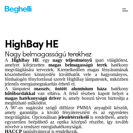
HighBay HE
Nagy belmagasságú terekhez
A
HighBay HE
egy
nagy teljesítményű
ipari világítótest,
amelyet kifejezetten
magas belmagasságú terek
hatékony
megvilágítására terveztek. Kiemelkedően magas fényáramának
köszönhetően könnyedén kiválthatók vele a hagyományos,
fémhalogén fényforrással szerelt HighBay lámpatestek, miközben
jelentős energiamegtakarítás érhető el.
A lámpatest
masszív, öntött alumínium háza
hatékony
hűtőbordákkal
van ellátva. A felső részben kapott helyet a
magas hatékonyságú driver
is, amely hosszú távon biztosítja a
megbízható működést.
A 90°-os sugárzási szögű diffúzor PMMA anyagból készült,
amely garantálja a kiváló fényáteresztést és az egyenletes
megvilágítást. Opcionálisan
jelenlétérzékelő
is rendelhető, amely
egyszerűen beépíthető az optika középső részébe, így tovább
növelve a rendszer energiahatékonyságát.
HACCP
tanúsítvánnyal is rendelkezik.