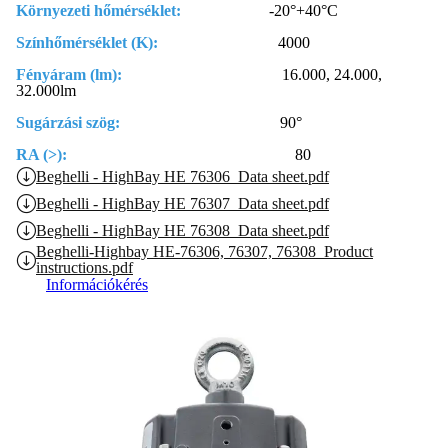
Környezeti hőmérséklet:
-20°+40°C
Színhőmérséklet (K):
4000
Fényáram (lm):
16.000, 24.000,
32.000lm
Sugárzási szög:
90°
RA (>):
80
Beghelli - HighBay HE 76306_Data sheet.pdf
Beghelli - HighBay HE 76307_Data sheet.pdf
Beghelli - HighBay HE 76308_Data sheet.pdf
Beghelli-Highbay HE-76306, 76307, 76308_Product
instructions.pdf
Információkérés