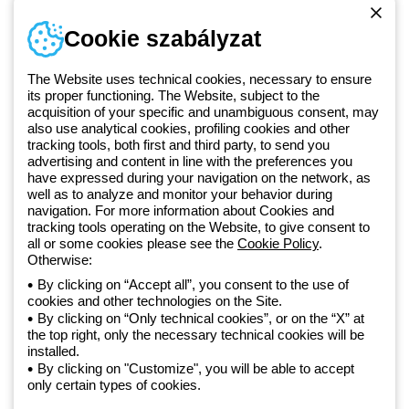
Telefonszám
Cookie szabályzat
Hétfőtől-péntekig: 8.00-16.30
1 951 3194
The Website uses technical cookies, necessary to ensure
its proper functioning. The Website, subject to the
acquisition of your specific and unambiguous consent, may
Since 2025, Beghelli has been part of the GEWISS Group, within the
also use analytical cookies, profiling cookies and other
tracking tools, both first and third party, to send you
GEWISS LightZone ecosystem, where we develop integrated
advertising and content in line with the preferences you
lighting solutions that transform complexity into simplicity, supporting
have expressed during your navigation on the network, as
professionals and end users in meeting their needs.
Discover more
well as to analyze and monitor your behavior during
about GEWISS
navigation. For more information about Cookies and
tracking tools operating on the Website, to give consent to
all or some cookies please see the
Cookie Policy
.
Otherwise:
Hungary:
HU
By clicking on “Accept all”, you consent to the use of
cookies and other technologies on the Site.
Adatvédelmi szabályzat
By clicking on “Only technical cookies”, or on the “X” at
Cookie szabályzat
the top right, only the necessary technical cookies will be
Általános szerződési feltételek
installed.
Minden szabályzat
By clicking on "Customize", you will be able to accept
Accessibility
only certain types of cookies.
Credits