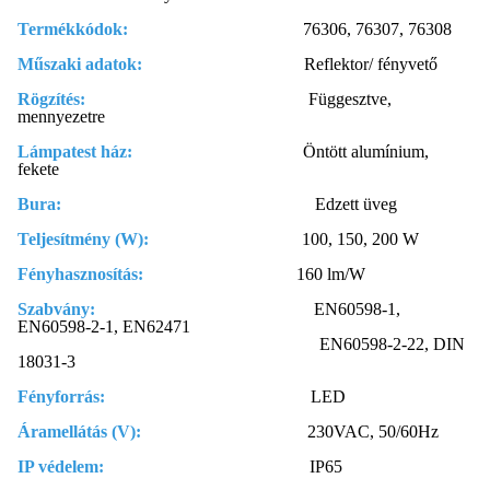
Termékkódok:
76306, 76307, 76308
Műszaki adatok:
Reflektor/ fényvető
Rögzítés:
Függesztve,
mennyezetre
Lámpatest ház:
Öntött alumínium,
fekete
Bura:
Edzett üveg
Teljesítmény (W):
100, 150, 200 W
Fényhasznosítás:
160 lm/W
Szabvány:
EN60598-1,
EN60598-2-1, EN62471
EN60598-2-22, DIN
18031-3
Fényforrás:
LED
Áramellátás (V):
230VAC, 50/60Hz
IP védelem:
IP65