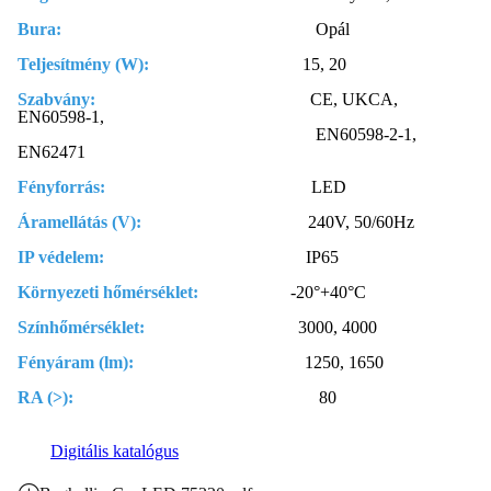
Bura:
Opál
Teljesítmény (W):
15, 20
Szabvány:
CE, UKCA,
EN60598-1,
EN60598-2-1,
EN62471
Fényforrás:
LED
Áramellátás (V):
240V, 50/60Hz
IP védelem:
IP65
Környezeti hőmérséklet:
-20°+40°C
Színhőmérséklet:
3000, 4000
Fényáram (lm):
1250, 1650
RA (>):
80
Digitális katalógus