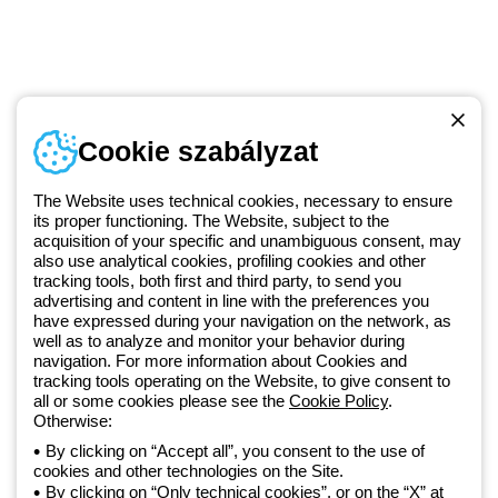
Telefonszám
Cookie szabályzat
Hétfőtől-péntekig: 8.00-16.30
1 951 3194
The Website uses technical cookies, necessary to ensure
its proper functioning. The Website, subject to the
acquisition of your specific and unambiguous consent, may
Since 2025, Beghelli has been part of the GEWISS Group, within the
also use analytical cookies, profiling cookies and other
tracking tools, both first and third party, to send you
GEWISS LightZone ecosystem, where we develop integrated
advertising and content in line with the preferences you
lighting solutions that transform complexity into simplicity, supporting
have expressed during your navigation on the network, as
professionals and end users in meeting their needs.
Discover more
well as to analyze and monitor your behavior during
about GEWISS
navigation. For more information about Cookies and
tracking tools operating on the Website, to give consent to
all or some cookies please see the
Cookie Policy
.
Hungary:
HU
Otherwise:
By clicking on “Accept all”, you consent to the use of
cookies and other technologies on the Site.
Adatvédelmi szabályzat
By clicking on “Only technical cookies”, or on the “X” at