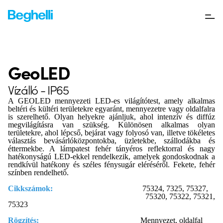
GeoLED
Vízálló - IP65
A GEOLED mennyezeti LED-es világítótest, amely alkalmas
beltéri és kültéri területekre egyaránt, mennyezetre vagy oldalfalra
is szerelhető. Olyan helyekre ajánljuk, ahol intenzív és diffúz
megvilágításra van szükség. Különösen alkalmas olyan
területekre, ahol lépcső, bejárat vagy folyosó van, illetve tökéletes
választás bevásárlóközpontokba, üzletekbe, szállodákba és
éttermekbe. A lámpatest fehér tányéros reflektorral és nagy
hatékonyságú LED-ekkel rendelkezik, amelyek gondoskodnak a
rendkívül hatékony és széles fénysugár eléréséről. Fekete, fehér
színben rendelhető.
Cikkszámok:
75324, 7325, 75327,
75320, 75322, 75321,
75323
Rögzítés:
Mennyezet, oldalfal