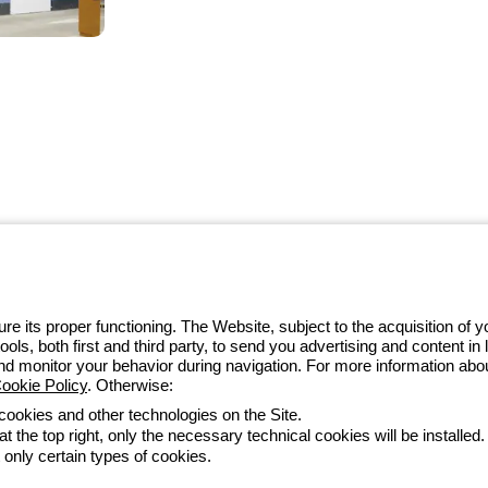
 GEWISS LightZone ecosystem, where
 simplicity, supporting professionals
e its proper functioning. The Website, subject to the acquisition of
tools, both first and third party, to send you advertising and content 
and monitor your behavior during navigation. For more information abo
ookie Policy
. Otherwise:
 cookies and other technologies on the Site.
t the top right, only the necessary technical cookies will be installed.
ltételek
Minden szabályzat
Accessibility
Credits
 only certain types of cookies.
he direction and coordination of Gewiss S.p.A. - P.IVA (IT) 00666341