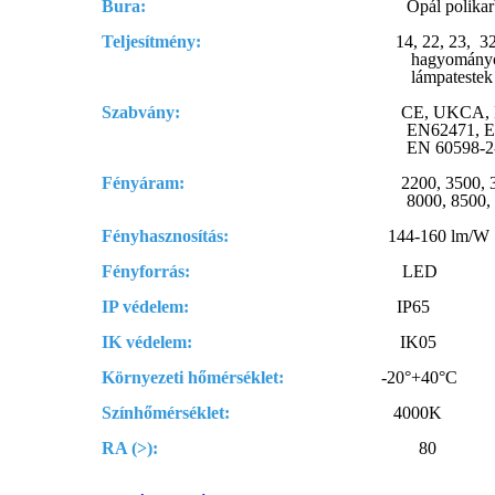
Bura:
Opál polika
Teljesítmény:
14, 22, 23, 32
hagyományos fényc
lámpatestek kiváltá
Szabvány:
CE, UKCA, EN 60598-1,
EN62471, EN614
EN 60598-2-2
Fényáram:
2200, 3500, 3800, 500
8000, 8500, 10000, 
Fényhasznosítás:
144-160 lm/W
Fényforrás:
LED
IP védelem:
IP65
IK védelem:
IK05
Környezeti hőmérséklet:
-20°+40°C
Színhőmérséklet:
4000K
RA (>):
80