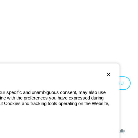
Hungary:
HU
 your specific and unambiguous consent, may also use
in line with the preferences you have expressed during
ut Cookies and tracking tools operating on the Website,
201 - Registered in the Register of Companies of Bologna. Fully