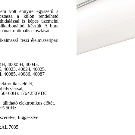
em volt ennyire egyszerű a
akoztassa a külön rendelhető
thidalással is képes üzemelni
likarbonátból készült. A bura
mának optimális eloszlását.
almassá teszi élelmiszeripari
4H, 40005H, 40043,
024, 40025,
086, 40087
ikus előtét,
sssal,
76÷250VDC
ronikus előtét,
0Hz
függesztve
 RAL 7035