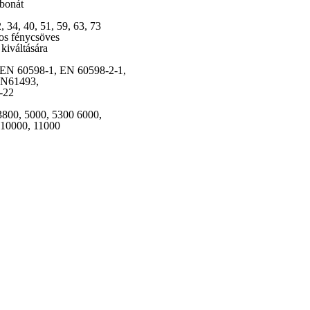
rbonát
, 34, 40, 51, 59, 63, 73
söves
sára
 EN 60598-2-1,
93,
2
0, 5300 6000,
11000