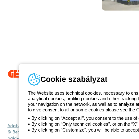
Cookie szabályzat
Since 2025, Beghelli has been part of the GEWISS Group, within the
we develop integrated lighting solutions that transform complexity into
The Website uses technical cookies, necessary to ensur
and end users in meeting their needs.
Discover more about GEWISS
analytical cookies, profiling cookies and other tracking 
1 951 3194
your navigation on the network, as well as to analyze 
Telefonszám
to give consent to all or some cookies please see the
C
Hétfőtől-péntekig: 8.00-16.30
By clicking on “Accept all”, you consent to the use of
By clicking on “Only technical cookies”, or on the “X” a
Adatvédelmi szabályzat
Cookie szabályzat
Általános szerződési fe
By clicking on "Customize", you will be able to accept
© Beghelli S.p.A. Sole Shareholder Company - Company subject to t
paid-up capital: 10,000,000 Euro