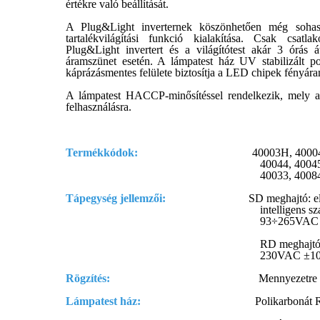
értékre való beállítását.
A Plug&Light inverternek köszönhetően még sohas
tartalékvilágítási funkció kialakítása. Csak csatl
Plug&Light invertert és a világítótest akár 3 órás á
áramszünet esetén. A lámpatest ház UV stabilizált po
káprázásmentes felülete biztosítja a LED chipek fényára
A lámpatest HACCP-minősítéssel rendelkezik, mely alk
felhasználásra.
Termékkódok:
40003H, 4000
40044, 40045, 40023, 40
40033, 40084, 40085, 40
Tápegység jellemzői:
SD meghajtó: elektron
intelligens szabályzá
93÷265VAC 50÷60Hz 1
RD meghajtó: állítható elekt
230VAC ±10% 5
Rögzítés:
Mennyezetre szerelve, 
Lámpatest ház:
Polikarbonát