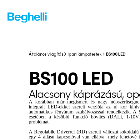
Általános világítás
Ipari lámpatestek
BS100 LED
BS100 LED
Alacsony káprázású, op
A korábban már megismert és nagy népszerűségne
integrált LED-ekkel szerelt verziója az új kor kihív
automatikus fényáram szabályozással rendelkezik. A Sm
esetében a későbbi funkció bővítés (DALI, 1-10V
problémát.
A Regolabile Driverrel (RD) szerelt változat sokoldalú
egy 4 állású kapcsolóval van ellátva, mely lehetővé