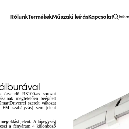
Rólunk
Termékek
Műszaki leírás
Kapcsolat
Infor
álburával
k örvendő BS100-as sorozat
ásainak megfelelően beépített
artDriverrel szerelt változat
, FM szabályzás) sem jelent
 megoldást jelent. A tápegység
 teszi a fényáram 4 különböző