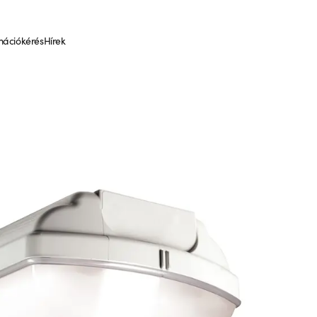
mációkérés
Hírek