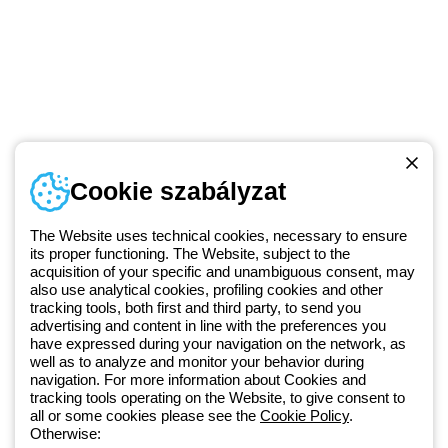
Telefonszám
Cookie szabályzat
Hétfőtől-péntekig: 8.00-16.30
1 951 3194
The Website uses technical cookies, necessary to ensure
its proper functioning. The Website, subject to the
acquisition of your specific and unambiguous consent, may
Since 2025, Beghelli has been part of the GEWISS Group, within the
also use analytical cookies, profiling cookies and other
tracking tools, both first and third party, to send you
GEWISS LightZone ecosystem, where we develop integrated
advertising and content in line with the preferences you
lighting solutions that transform complexity into simplicity, supporting
have expressed during your navigation on the network, as
professionals and end users in meeting their needs.
Discover more
well as to analyze and monitor your behavior during
about GEWISS
navigation. For more information about Cookies and
tracking tools operating on the Website, to give consent to
all or some cookies please see the
Cookie Policy
.
Otherwise:
Hungary:
HU