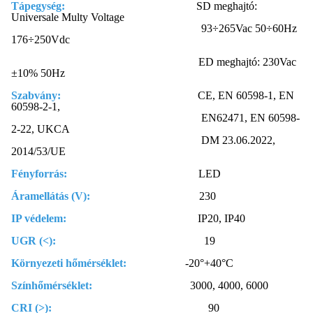
Tápegység:
SD meghajtó:
Universale Multy Voltage
93÷265Vac 50÷60Hz
176÷250Vdc
ED meghajtó: 230Vac
±10% 50Hz
Szabvány:
CE, EN 60598-1, EN
60598-2-1,
EN62471, EN 60598-
2-22, UKCA
DM 23.06.2022,
2014/53/UE
Fényforrás:
LED
Áramellátás (V):
230
IP védelem:
IP20, IP40
UGR (<):
19
Környezeti hőmérséklet:
-20°+40°C
Színhőmérséklet:
3000, 4000, 6000
CRI (>):
90