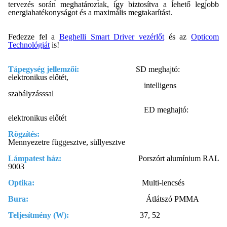
tervezés során meghatároztak, így biztosítva a lehető legjobb
energiahatékonyságot és a maximális megtakarítást.
Fedezze fel a
Beghelli Smart Driver vezérlőt
és az
Opticom
Technológiát
is!
Tápegység jellemzői:
SD meghajtó:
elektronikus előtét,
intelligens
szabályzásssal
ED meghajtó:
elektronikus előtét
Rögzítés:
Mennyezetre függesztve, süllyesztve
Lámpatest ház:
Porszórt alumínium RAL
9003
Optika:
Multi-lencsés
Bura:
Átlátszó PMMA
Teljesítmény (W):
37, 52