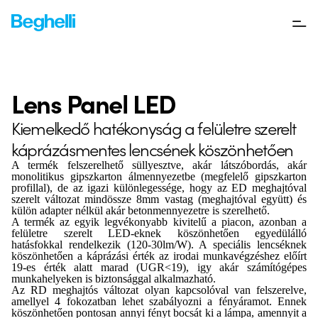
Lens Panel LED
Kiemelkedő hatékonyság a felületre szerelt
káprázásmentes lencsének köszönhetően
A termék felszerelhető süllyesztve, akár látszóbordás, akár
monolitikus gipszkarton álmennyezetbe (megfelelő gipszkarton
profillal), de az igazi különlegessége, hogy az ED meghajtóval
szerelt változat mindössze 8mm vastag (meghajtóval együtt) és
külön adapter nélkül akár betonmennyezetre is szerelhető.
A termék az egyik legvékonyabb kivitelű a piacon, azonban a
felületre szerelt LED-eknek köszönhetően egyedülálló
hatásfokkal rendelkezik (120-30lm/W). A speciális lencséknek
köszönhetően a káprázási érték az irodai munkavégzéshez előírt
19-es érték alatt marad (UGR<19), igy akár számítógépes
munkahelyeken is biztonsággal alkalmazható.
Az RD meghajtós változat olyan kapcsolóval van felszerelve,
amellyel 4 fokozatban lehet szabályozni a fényáramot. Ennek
köszönhetően pontosan annyi fényt bocsát ki a lámpa, amennyit a