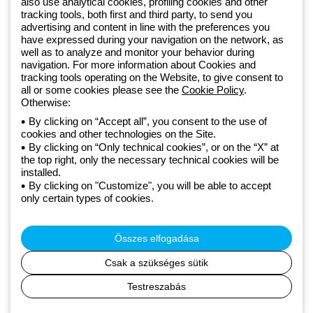
Since 2025, Beghelli has been part of the GEWISS Group, within the
also use analytical cookies, profiling cookies and other
tracking tools, both first and third party, to send you
GEWISS LightZone ecosystem, where we develop integrated
advertising and content in line with the preferences you
lighting solutions that transform complexity into simplicity, supporting
have expressed during your navigation on the network, as
professionals and end users in meeting their needs.
Discover more
well as to analyze and monitor your behavior during
about GEWISS
navigation. For more information about Cookies and
tracking tools operating on the Website, to give consent to
all or some cookies please see the
Cookie Policy
.
Otherwise:
Hungary:
HU
By clicking on “Accept all”, you consent to the use of
cookies and other technologies on the Site.
Adatvédelmi szabályzat
By clicking on “Only technical cookies”, or on the “X” at
Cookie szabályzat
the top right, only the necessary technical cookies will be
Általános szerződési feltételek
installed.
Minden szabályzat
By clicking on "Customize", you will be able to accept
Accessibility
only certain types of cookies.
Credits
© Beghelli S.p.A. Sole Shareholder Company - Company subject
to the direction and coordination of Gewiss S.p.A. - P.IVA (IT)
Összes elfogadása
00666341201 - Registered in the Register of Companies of
Bologna. Fully paid-up capital: 10,000,000 Euro
Csak a szükséges sütik
Testreszabás