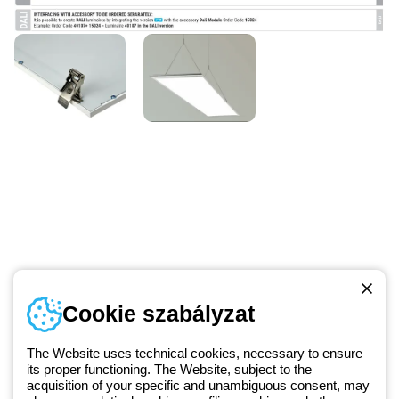
Telefonszám
Cookie szabályzat
Hétfőtől-péntekig: 8.00-16.30
1 951 3194
The Website uses technical cookies, necessary to ensure
its proper functioning. The Website, subject to the
acquisition of your specific and unambiguous consent, may