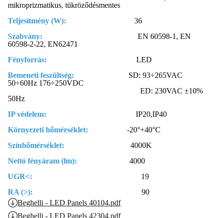
mikroprizmatikus, tükröződésmentes
Teljesítmény (W):
36
Szabvány:
EN 60598-1, EN
60598-2-22, EN62471
Fényforrás:
LED
Bemeneti feszültség:
SD: 93÷265VAC
50÷60Hz 176÷250VDC
ED: 230VAC ±10%
50Hz
IP védelem:
IP20,IP40
Környezeti hőmérséklet:
-20°+40°C
Színhőmérséklet:
4000K
Nettó fényáram (lm):
4000
UGR<:
19
RA (>):
90
Beghelli - LED Panels 40104.pdf
Beghelli - LED Panels 42304.pdf