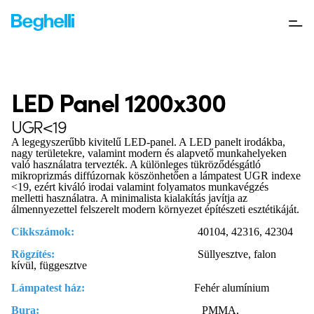
LED Panel 1200x300
UGR<19
A legegyszerűbb kivitelű LED-panel. A LED panelt irodákba,
nagy területekre, valamint modern és alapvető munkahelyeken
való használatra tervezték. A különleges tükröződésgátló
mikroprizmás diffúzornak köszönhetően a lámpatest UGR indexe
<19, ezért kiváló irodai valamint folyamatos munkavégzés
melletti használatra. A minimalista kialakítás javítja az
álmennyezettel felszerelt modern környezet építészeti esztétikáját.
Cikkszámok:
40104, 42316, 42304
Rögzítés:
Süllyesztve, falon
kívül, függesztve
Lámpatest ház:
Fehér alumínium
Bura:
PMMA,