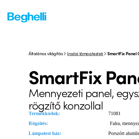
Általános világítás
Irodai lámpatestek
SmartFix Panel
SmartFix Pan
Mennyezeti panel, egysz
rögzítő konzollal
Termékkódok:
71081
Rögzítés:
Falra, mennyez
Lámpatest ház:
Porszórt alumín