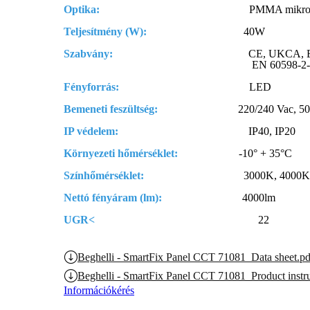
Optika:
PMMA mikrol
Teljesítmény (W):
40W
Szabvány:
CE, UKCA, EN 605
EN 60598-2-2, EN 
Fényforrás:
LED
Bemeneti feszültség:
220/240 Vac, 5
IP védelem:
IP40, IP20
Környezeti hőmérséklet:
-10° + 35°C
Színhőmérséklet:
3000K, 4000K, 6
Nettó fényáram (lm):
4000lm
UGR<
22
Beghelli - SmartFix Panel CCT 71081_Data sheet.pd
Beghelli - SmartFix Panel CCT 71081_Product instru
Információkérés