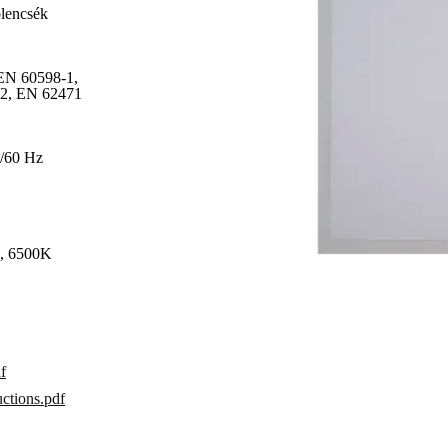
encsék
98-1,
62471
0/60 Hz
500K
f
ctions.pdf