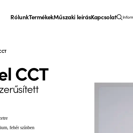
Rólunk
Termékek
Műszaki leírás
Kapcsolat
Infor
 CCT
el CCT
erűsített
etre
ium, fehér színben