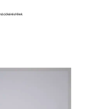
mációkérés
Hírek