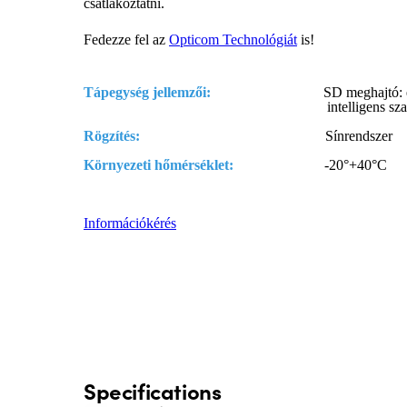
csatlakoztatni.
Fedezze fel az
Opticom Technológiát
is!
Tápegység jellemzői:
SD meghajtó: elektron
intelligens szabályzá
Rögzítés:
Sínrendszer
Környezeti hőmérséklet:
-20°+40°C
Információkérés
Specifications