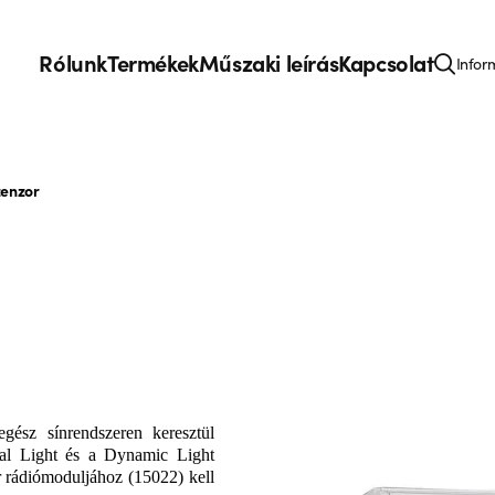
Rólunk
Termékek
Műszaki leírás
Kapcsolat
Infor
zenzor
egész sínrendszeren keresztül
al Light és a Dynamic Light
r rádiómoduljához (15022) kell