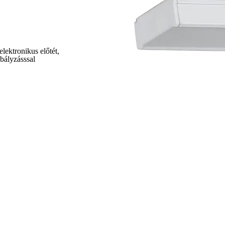
ikus előtét,
sssal