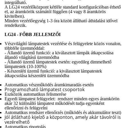
integrálható.
A LG24 vezérlőközpont kétféle standard konfigurációban érhető
el, az áramkörök számától függően (4 vagy 8 áramkörös
kivitelben).
Minden vezérlőegység 1-3 óra között állítható áthidalási idővel
rendelkezik.
LG24 - FŐBB JELLEMZŐI
Vészvilágító lámpatestek vezérlése és felügyelete közös vonalon,
többféle üzemmóddal:
- Állandó üzemű funkció: a kiválasztott lámpák átkapcsolása
állandó világítású üzemmódba
- Állandó üzemű lámpatestek esetén: egyedileg dimmelhető
lámpatestek (10-100%)
- Készenléti üzemű funkció: a kiválasztott lámpatestek
átkapcsolása készenléti üzemmódba
Automatikus vészműködés áramkimaradás esetén
Programozható lámpatest csoportok
Eszközök automatikus felismerése
Egyedi lámpatest felügyelet: rendszer minden egyes áramkörön
akár 32 különálló lámpatest működését tudja egyenként
ellenőrizni és felügyelni
Automatikus rendszer ellenőrzés (működés és akkumulátor teszt)
Jól átlátható kijelző a központon, amely akár távolról is
vezérelhető
Automatikus riportolás