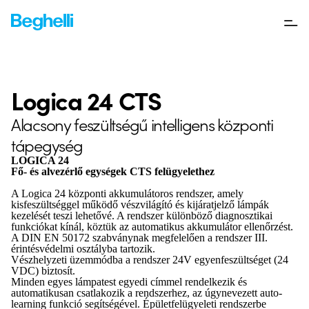
Logica 24 CTS
Alacsony feszültségű intelligens központi
tápegység
LOGICA 24
Fő- és alvezérlő egységek CTS felügyelethez
A Logica 24 központi akkumulátoros rendszer, amely
kisfeszültséggel működő vészvilágító és kijáratjelző lámpák
kezelését teszi lehetővé. A rendszer különböző diagnosztikai
funkciókat kínál, köztük az automatikus akkumulátor ellenőrzést.
A DIN EN 50172 szabványnak megfelelően a rendszer III.
érintésvédelmi osztályba tartozik.
Vészhelyzeti üzemmódba a rendszer 24V egyenfeszültséget (24
VDC) biztosít.
Minden egyes lámpatest egyedi címmel rendelkezik és
automatikusan csatlakozik a rendszerhez, az úgynevezett auto-
learning funkció segítségével. Épületfelügyeleti rendszerbe