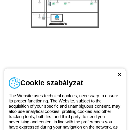
Telefonszám
Cookie szabályzat
Hétfőtől-péntekig: 8.00-16.30
1 951 3194
The Website uses technical cookies, necessary to ensure
its proper functioning. The Website, subject to the
acquisition of your specific and unambiguous consent, may
Since 2025, Beghelli has been part of the GEWISS Group, within the
also use analytical cookies, profiling cookies and other
tracking tools, both first and third party, to send you
GEWISS LightZone ecosystem, where we develop integrated
advertising and content in line with the preferences you
lighting solutions that transform complexity into simplicity, supporting
have expressed during your navigation on the network, as
professionals and end users in meeting their needs.
Discover more