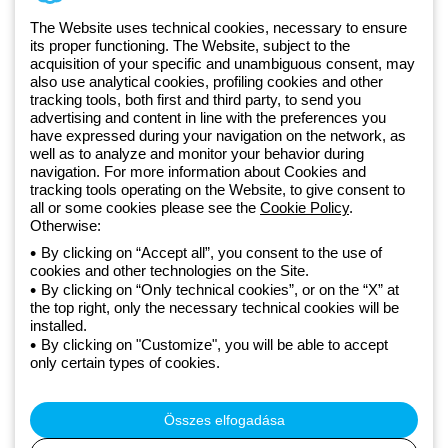
1 951 3194
The Website uses technical cookies, necessary to ensure
its proper functioning. The Website, subject to the
acquisition of your specific and unambiguous consent, may
Since 2025, Beghelli has been part of the GEWISS Group, within the
also use analytical cookies, profiling cookies and other
tracking tools, both first and third party, to send you
GEWISS LightZone ecosystem, where we develop integrated
advertising and content in line with the preferences you
lighting solutions that transform complexity into simplicity, supporting
have expressed during your navigation on the network, as
professionals and end users in meeting their needs.
Discover more
well as to analyze and monitor your behavior during
about GEWISS
navigation. For more information about Cookies and
tracking tools operating on the Website, to give consent to
all or some cookies please see the
Cookie Policy
.
Hungary:
HU
Otherwise:
By clicking on “Accept all”, you consent to the use of
cookies and other technologies on the Site.
Adatvédelmi szabályzat
By clicking on “Only technical cookies”, or on the “X” at
Cookie szabályzat
the top right, only the necessary technical cookies will be
Általános szerződési feltételek
installed.
Minden szabályzat
By clicking on "Customize", you will be able to accept
Accessibility
only certain types of cookies.
Credits
© Beghelli S.p.A. Sole Shareholder Company - Company subject
to the direction and coordination of Gewiss S.p.A. - P.IVA (IT)
Összes elfogadása
00666341201 - Registered in the Register of Companies of