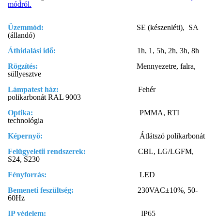
módról.
Üzemmód:
SE (készenléti),
SA
(állandó)
Áthidalási idő:
1h, 1, 5h, 2h, 3h, 8h
Rögzítés:
Mennyezetre, falra,
süllyesztve
Lámpatest ház:
Fehér
polikarbonát RAL 9003
Optika:
PMMA, RTI
technológia
Képernyő:
Átlátszó polikarbonát
Felügyeletii rendszerek:
CBL, LG/LGFM,
S24, S230
Fényforrás:
LED
Bemeneti feszültség:
230VAC±10%, 50-
60Hz
IP védelem:
IP65