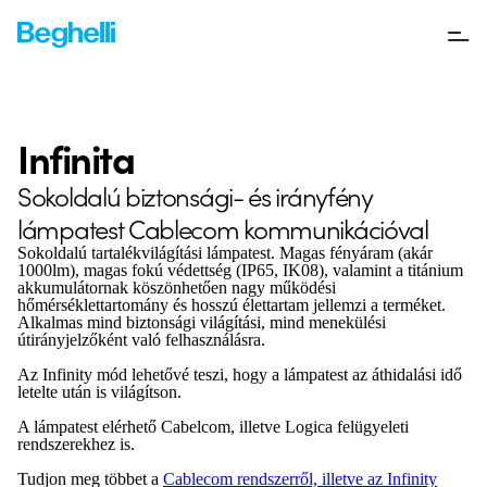
Infinita
Sokoldalú biztonsági- és irányfény
lámpatest Cablecom kommunikációval
Sokoldalú tartalékvilágítási lámpatest. Magas fényáram (akár
1000lm), magas fokú védettség (IP65, IK08), valamint a titánium
akkumulátornak köszönhetően nagy működési
hőmérséklettartomány és hosszú élettartam jellemzi a terméket.
Alkalmas mind biztonsági világítási, mind menekülési
útirányjelzőként való felhasználásra.
Az Infinity mód lehetővé teszi, hogy a lámpatest az áthidalási idő
letelte után is világítson.
A lámpatest elérhető Cabelcom, illetve Logica felügyeleti
rendszerekhez is.
Tudjon meg többet a
Cablecom rendszerről, illetve az Infinity