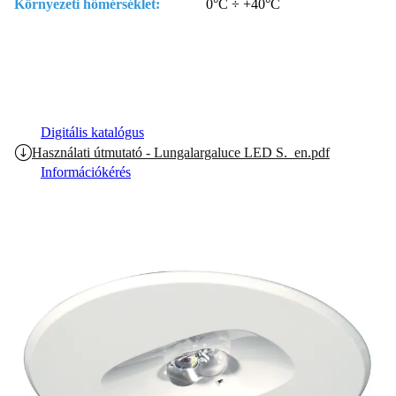
Környezeti hőmérséklet:
0°C ÷ +40°C
Digitális katalógus
Használati útmutató - Lungalargaluce LED S._en.pdf
Információkérés