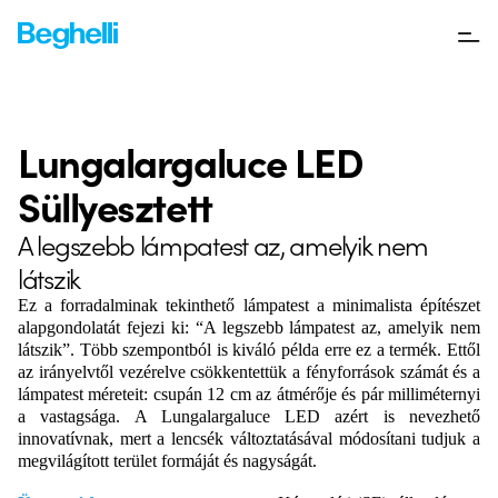
Lungalargaluce LED
Süllyesztett
A legszebb lámpatest az, amelyik nem
látszik
Ez a forradalminak tekinthető lámpatest a minimalista építészet
alapgondolatát fejezi ki: “A legszebb lámpatest az, amelyik nem
látszik”. Több szempontból is kiváló példa erre ez a termék.
Ettől
az irányelvtől vezérelve csökkentettük a fényforrások számát és a
lámpatest méreteit: csupán 12 cm az átmérője és pár milliméternyi
a vastagsága. A Lungalargaluce LED azért is nevezhető
innovatívnak, mert a lencsék változtatásával módosítani tudjuk a
megvilágított terület formáját és nagyságát.