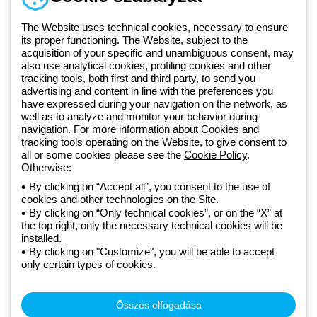
1 951 3194
The Website uses technical cookies, necessary to ensure
its proper functioning. The Website, subject to the
acquisition of your specific and unambiguous consent, may
Since 2025, Beghelli has been part of the GEWISS Group, within the
also use analytical cookies, profiling cookies and other
tracking tools, both first and third party, to send you
GEWISS LightZone ecosystem, where we develop integrated
advertising and content in line with the preferences you
lighting solutions that transform complexity into simplicity, supporting
have expressed during your navigation on the network, as
professionals and end users in meeting their needs.
Discover more
well as to analyze and monitor your behavior during
about GEWISS
navigation. For more information about Cookies and
tracking tools operating on the Website, to give consent to
all or some cookies please see the
Cookie Policy
.
Hungary:
HU
Otherwise:
By clicking on “Accept all”, you consent to the use of
cookies and other technologies on the Site.
Adatvédelmi szabályzat
By clicking on “Only technical cookies”, or on the “X” at
Cookie szabályzat
the top right, only the necessary technical cookies will be
Általános szerződési feltételek
installed.
Minden szabályzat
By clicking on "Customize", you will be able to accept
Accessibility
only certain types of cookies.
Credits
© Beghelli S.p.A. Sole Shareholder Company - Company subject
to the direction and coordination of Gewiss S.p.A. - P.IVA (IT)
Összes elfogadása
00666341201 - Registered in the Register of Companies of