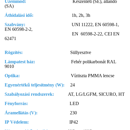
Üzemmód:
Készenléti (SE), állandó
(SA)
Áthidalási idő:
1h, 2h, 3h
Szabvány:
UNI 11222, EN 60598-1,
EN 60598-2-2,
EN 60598-2-22, CEI EN
62471
Rögzítés:
Süllyesztve
Lámpatest ház:
Fehér polikarbonát RAL
9010
Optika:
Víztiszta PMMA lencse
Egyenértékű teljesítmény (W):
24
Szabályozási rendszerek:
AT, LG/LGFM, SICURO, HT
Fényforrás:
LED
Áramellátás (V):
230
IP Védelem:
IP42