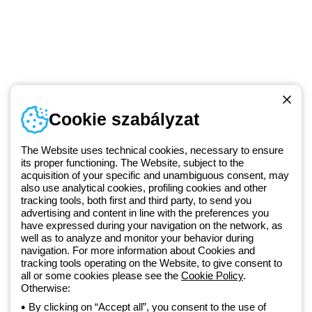
Telefonszám
Cookie szabályzat
Hétfőtől-péntekig: 8.00-16.30
1 951 3194
The Website uses technical cookies, necessary to ensure
its proper functioning. The Website, subject to the
acquisition of your specific and unambiguous consent, may
Since 2025, Beghelli has been part of the GEWISS Group, within the
also use analytical cookies, profiling cookies and other
tracking tools, both first and third party, to send you
GEWISS LightZone ecosystem, where we develop integrated
advertising and content in line with the preferences you
lighting solutions that transform complexity into simplicity, supporting
have expressed during your navigation on the network, as
professionals and end users in meeting their needs.
Discover more
well as to analyze and monitor your behavior during
about GEWISS
navigation. For more information about Cookies and
tracking tools operating on the Website, to give consent to
all or some cookies please see the
Cookie Policy
.
Otherwise:
Hungary:
HU
By clicking on “Accept all”, you consent to the use of