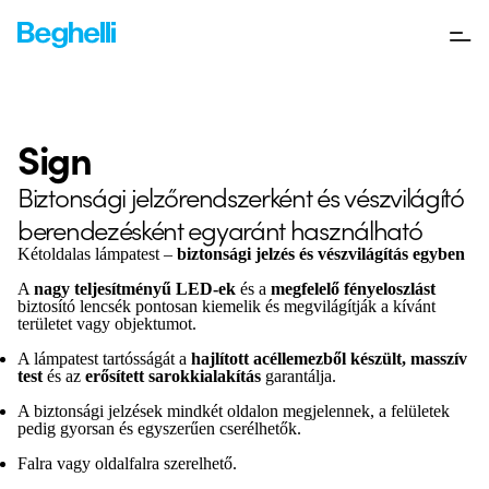
Sign
Biztonsági jelzőrendszerként és vészvilágító
berendezésként egyaránt használható
Kétoldalas lámpatest –
biztonsági jelzés és vészvilágítás egyben
A
nagy teljesítményű LED-ek
és a
megfelelő fényeloszlást
biztosító lencsék pontosan kiemelik és megvilágítják a kívánt
területet vagy objektumot.
A lámpatest tartósságát a
hajlított acéllemezből készült, masszív
test
és az
erősített sarokkialakítás
garantálja.
A biztonsági jelzések mindkét oldalon megjelennek, a felületek
pedig gyorsan és egyszerűen cserélhetők.
Falra vagy oldalfalra szerelhető.