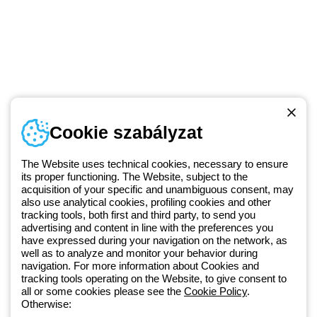
Telefonszám
Cookie szabályzat
Hétfőtől-péntekig: 8.00-16.30
1 951 3194
The Website uses technical cookies, necessary to ensure
its proper functioning. The Website, subject to the
acquisition of your specific and unambiguous consent, may
Since 2025, Beghelli has been part of the GEWISS Group, within the
also use analytical cookies, profiling cookies and other
tracking tools, both first and third party, to send you
GEWISS LightZone ecosystem, where we develop integrated
advertising and content in line with the preferences you
lighting solutions that transform complexity into simplicity, supporting
have expressed during your navigation on the network, as
professionals and end users in meeting their needs.
Discover more
well as to analyze and monitor your behavior during
about GEWISS
navigation. For more information about Cookies and
tracking tools operating on the Website, to give consent to
all or some cookies please see the
Cookie Policy
.
Hungary:
HU
Otherwise: