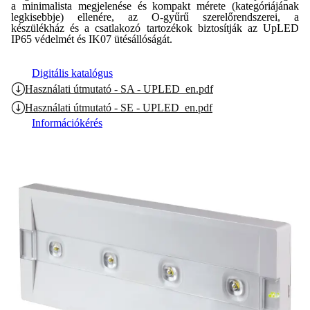
a minimalista megjelenése és kompakt mérete (kategóriájának
legkisebbje) ellenére, az O-gyűrű szerelőrendszerei, a
készülékház és a csatlakozó tartozékok biztosítják az UpLED
IP65 védelmét és IK07 ütésállóságát.
Digitális katalógus
Használati útmutató - SA - UPLED_en.pdf
Használati útmutató - SE - UPLED_en.pdf
Információkérés