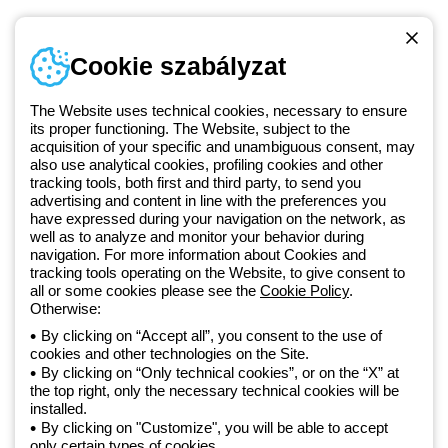
Telefonszám
Cookie szabályzat
Hétfőtől-péntekig: 8.00-16.30
1 951 3194
The Website uses technical cookies, necessary to ensure
its proper functioning. The Website, subject to the
acquisition of your specific and unambiguous consent, may
Since 2025, Beghelli has been part of the GEWISS Group, within the
also use analytical cookies, profiling cookies and other
tracking tools, both first and third party, to send you
GEWISS LightZone ecosystem, where we develop integrated
advertising and content in line with the preferences you
lighting solutions that transform complexity into simplicity, supporting
have expressed during your navigation on the network, as
professionals and end users in meeting their needs.
Discover more
well as to analyze and monitor your behavior during
about GEWISS
navigation. For more information about Cookies and
tracking tools operating on the Website, to give consent to
all or some cookies please see the
Cookie Policy
.
Hungary:
HU
Otherwise:
By clicking on “Accept all”, you consent to the use of
cookies and other technologies on the Site.
Adatvédelmi szabályzat
By clicking on “Only technical cookies”, or on the “X” at
Cookie szabályzat
the top right, only the necessary technical cookies will be
Általános szerződési feltételek
installed.
Minden szabályzat
By clicking on "Customize", you will be able to accept
Accessibility
only certain types of cookies.