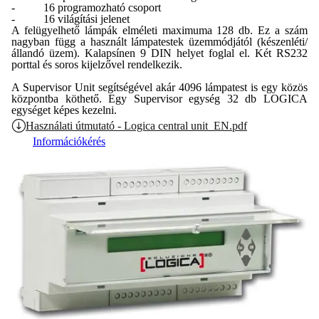
- 16 programozható csoport
- 16 világítási jelenet
A felügyelhető lámpák elméleti maximuma 128 db. Ez a szám
nagyban függ a használt lámpatestek üzemmódjától (készenléti/
állandó üzem). Kalapsínen 9 DIN helyet foglal el. Két RS232
porttal és soros kijelzővel rendelkezik.
A Supervisor Unit segítségével akár 4096 lámpatest is egy közös
központba köthető. Egy Supervisor egység 32 db LOGICA
egységet képes kezelni.
Használati útmutató - Logica central unit_EN.pdf
Információkérés