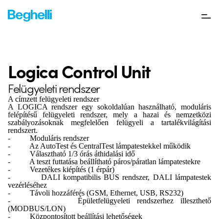
Logica Control Unit
Felügyeleti rendszer
A címzett felügyeleti rendszer
A LOGICA rendszer egy sokoldalúan használható, moduláris
felépítésű felügyeleti rendszer, mely a hazai és nemzetközi
szabályozásoknak megfelelően felügyeli a tartalékvilágítási
rendszert.
- Moduláris rendszer
- Az AutoTest és CentralTest lámpatestekkel működik
- Választható 1/3 órás áthidalási idő
- A teszt futtatása beállítható páros/páratlan lámpatestekre
- Vezetékes kiépítés (1 érpár)
- DALI kompatibilis BUS rendszer, DALI lámpatestek
vezérléséhez
- Távoli hozzáférés (GSM, Ethernet, USB, RS232)
- Épületfelügyeleti rendszerhez illeszthető
(MODBUS/LON)
- Központosított beállítási lehetőségek