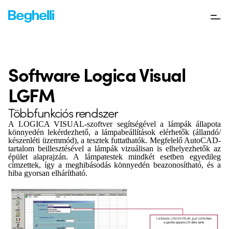
Software Logica Visual
LGFM
Többfunkciós rendszer
A LOGICA VISUAL-szoftver segítségével a lámpák állapota
könnyedén lekérdezhető, a lámpabeállítások elérhetők (állandó/
készenléti üzemmód), a tesztek futtathatók. Megfelelő AutoCAD-
tartalom beillesztésével a lámpák vizuálisan is elhelyezhetők az
épület alaprajzán. A lámpatestek mindkét esetben egyedileg
címzettek, így a meghibásodás könnyedén beazonosítható, és a
hiba gyorsan elhárítható.