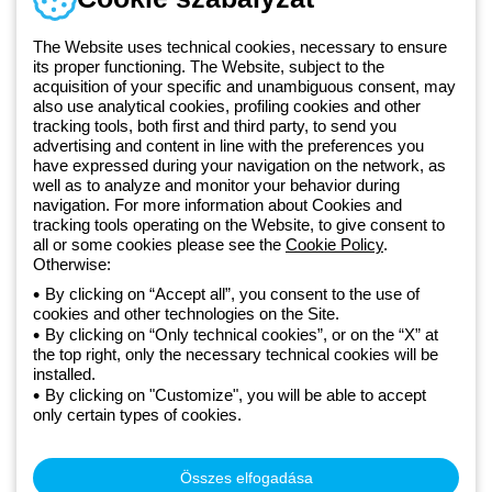
Hétfőtől-péntekig: 8.00-16.30
1 951 3194
The Website uses technical cookies, necessary to ensure
its proper functioning. The Website, subject to the
acquisition of your specific and unambiguous consent, may
Since 2025, Beghelli has been part of the GEWISS Group, within the
also use analytical cookies, profiling cookies and other
tracking tools, both first and third party, to send you
GEWISS LightZone ecosystem, where we develop integrated
advertising and content in line with the preferences you
lighting solutions that transform complexity into simplicity, supporting
have expressed during your navigation on the network, as
professionals and end users in meeting their needs.
Discover more
well as to analyze and monitor your behavior during
about GEWISS
navigation. For more information about Cookies and
tracking tools operating on the Website, to give consent to
all or some cookies please see the
Cookie Policy
.
Hungary:
HU
Otherwise:
By clicking on “Accept all”, you consent to the use of
cookies and other technologies on the Site.
Adatvédelmi szabályzat
By clicking on “Only technical cookies”, or on the “X” at
Cookie szabályzat
the top right, only the necessary technical cookies will be
Általános szerződési feltételek
installed.
Minden szabályzat
By clicking on "Customize", you will be able to accept
Accessibility
only certain types of cookies.
Credits
© Beghelli S.p.A. Sole Shareholder Company - Company subject
to the direction and coordination of Gewiss S.p.A. - P.IVA (IT)
Összes elfogadása