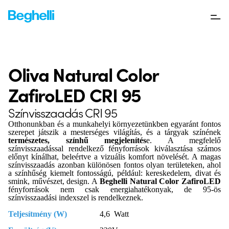
Oliva Natural Color
ZafiroLED CRI 95
Színvisszaadás CRI 95
Otthonunkban és a munkahelyi környezetünkben egyaránt fontos
szerepet játszik a mesterséges világítás, és a tárgyak színének
természetes, színhű megjelenítés
e. A megfelelő
színvisszaadással rendelkező fényforrások kiválasztása számos
előnyt kínálhat, beleértve a vizuális komfort növelését. A magas
színvisszaadás azonban különösen fontos olyan területeken, ahol
a színhűség kiemelt fontosságú, például: kereskedelem, divat és
smink, művészet, design. A
Beghelli Natural Color ZafiroLED
fényforrások nem csak energiahatékonyak, de 95-ös
színvisszaadási indexszel is rendelkeznek.
Teljesítmény (W)
4,6 Watt