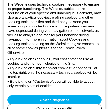
1 951 3194
The Website uses technical cookies, necessary to ensure
its proper functioning. The Website, subject to the
acquisition of your specific and unambiguous consent, may
Since 2025, Beghelli has been part of the GEWISS Group, within the
also use analytical cookies, profiling cookies and other
tracking tools, both first and third party, to send you
GEWISS LightZone ecosystem, where we develop integrated
advertising and content in line with the preferences you
lighting solutions that transform complexity into simplicity, supporting
have expressed during your navigation on the network, as
professionals and end users in meeting their needs.
Discover more
well as to analyze and monitor your behavior during
about GEWISS
navigation. For more information about Cookies and
tracking tools operating on the Website, to give consent to
all or some cookies please see the
Cookie Policy
.
Otherwise:
Hungary:
HU
By clicking on “Accept all”, you consent to the use of
cookies and other technologies on the Site.
Adatvédelmi szabályzat
By clicking on “Only technical cookies”, or on the “X” at
Cookie szabályzat
the top right, only the necessary technical cookies will be
Általános szerződési feltételek
installed.
Minden szabályzat
By clicking on "Customize", you will be able to accept
Accessibility
only certain types of cookies.
Credits
© Beghelli S.p.A. Sole Shareholder Company - Company subject
to the direction and coordination of Gewiss S.p.A. - P.IVA (IT)
Összes elfogadása
00666341201 - Registered in the Register of Companies of
Bologna. Fully paid-up capital: 10,000,000 Euro
Csak a szükséges sütik