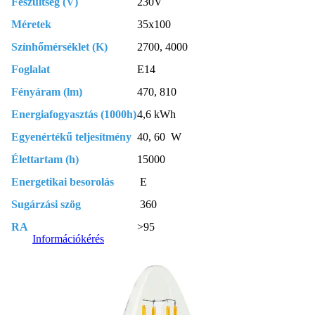
Feszültség (V)
230V
Méretek
35x100
Színhőmérséklet (K)
2700, 4000
Foglalat
E14
Fényáram (lm)
470, 810
Energiafogyasztás (1000h)
4,6 kWh
Egyenértékű teljesítmény
40, 60 W
Élettartam (h)
15000
Energetikai besorolás
E
Sugárzási szög
360
RA
>95
Információkérés