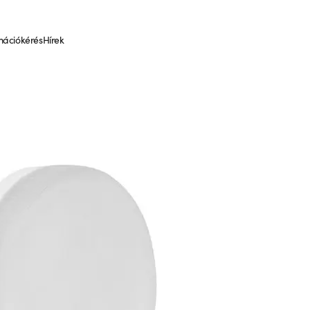
mációkérés
Hírek