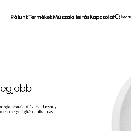
Rólunk
Termékek
Műszaki leírás
Kapcsolat
Infor
 legjobb
giamegtakarítást és alacsony
rmek megvilágításra alkalmas.