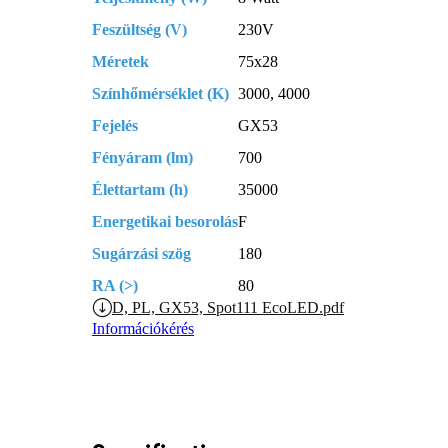
Feszültség (V)
230V
Méretek
75x28
Színhőmérséklet (K)
3000, 4000
Fejelés
GX53
Fényáram (lm)
700
Élettartam (h)
35000
Energetikai besorolás
F
Sugárzási szög
180
RA (>)
80
D, PL, GX53, Spot111 EcoLED.pdf
Információkérés