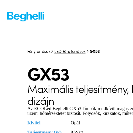
Fényforrások
LED Fényforrások
GX53
GX53
Maximális teljesítmény,
dizájn
Az ECOLed Beghelli GX53 lámpák rendkívül magas ener
üzemi hőmérsékletet biztosít. Folyosók, kirakatok, műte
Kivitel
Opál
Teljesítmény (W)
8 Watt