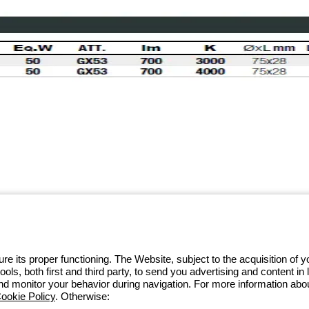
 GEWISS LightZone ecosystem, where
 simplicity, supporting professionals
e its proper functioning. The Website, subject to the acquisition of
tools, both first and third party, to send you advertising and content 
and monitor your behavior during navigation. For more information abo
ookie Policy
. Otherwise: