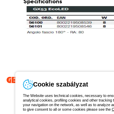
Specifications
Cookie szabályzat
Since 2025, Beghelli has been part of the GEWISS Group, within the
we develop integrated lighting solutions that transform complexity into
The Website uses technical cookies, necessary to ensur
and end users in meeting their needs.
Discover more about GEWISS
analytical cookies, profiling cookies and other tracking 
1 951 3194
your navigation on the network, as well as to analyze 
Telefonszám
to give consent to all or some cookies please see the
C
Hétfőtől-péntekig: 8.00-16.30