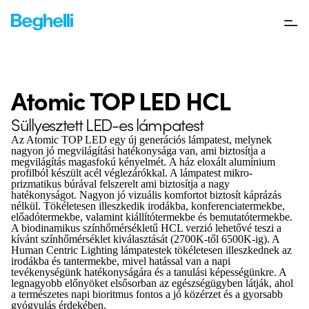
Atomic TOP LED HCL
Süllyesztett LED-es lámpatest
Az Atomic TOP LED egy új generációs lámpatest, melynek
nagyon jó megvilágítási hatékonysága van, ami biztosítja a
megvilágítás magasfokú kényelmét. A ház eloxált alumínium
profilból készült acél véglezárókkal. A lámpatest mikro-
prizmatikus búrával felszerelt ami biztosítja a nagy
hatékonyságot. Nagyon jó vizuális komfortot biztosít káprázás
nélkül. Tökéletesen illeszkedik irodákba, konferenciatermekbe,
előadótermekbe, valamint kiállítótermekbe és bemutatótermekbe.
A biodinamikus színhőmérsékletű HCL verzió lehetővé teszi a
kívánt színhőmérséklet kiválasztását (2700K-től 6500K-ig). A
Human Centric Lighting lámpatestek tökéletesen illeszkednek az
irodákba és tantermekbe, mivel hatással van a napi
tevékenységünk hatékonyságára és a tanulási képességünkre. A
legnagyobb előnyöket elsősorban az egészségügyben látják, ahol
a természetes napi bioritmus fontos a jó közérzet és a gyorsabb
gyógyulás érdekében.