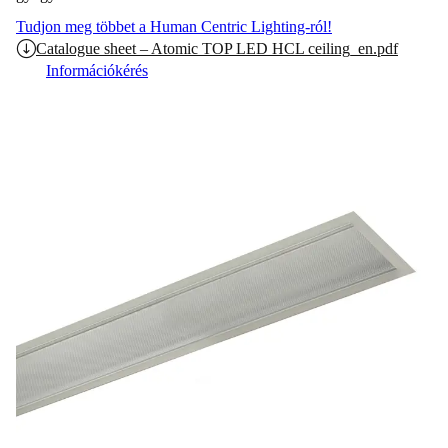
Tudjon meg többet a Human Centric Lighting-ról!
Catalogue sheet – Atomic TOP LED HCL ceiling_en.pdf
Információkérés