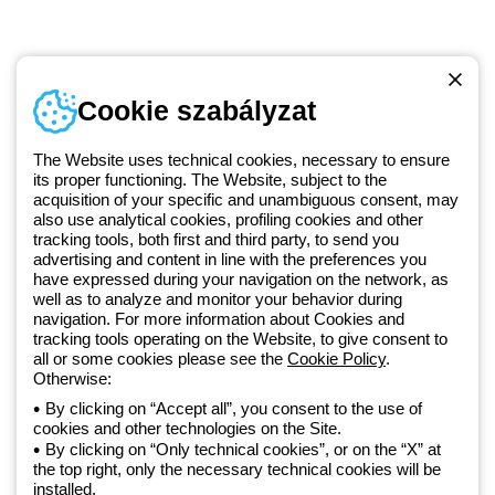
Telefonszám
Cookie szabályzat
Hétfőtől-péntekig: 8.00-16.30
1 951 3194
The Website uses technical cookies, necessary to ensure
its proper functioning. The Website, subject to the
acquisition of your specific and unambiguous consent, may
Since 2025, Beghelli has been part of the GEWISS Group, within the
also use analytical cookies, profiling cookies and other
tracking tools, both first and third party, to send you
GEWISS LightZone ecosystem, where we develop integrated
advertising and content in line with the preferences you
lighting solutions that transform complexity into simplicity, supporting
have expressed during your navigation on the network, as
professionals and end users in meeting their needs.
Discover more
well as to analyze and monitor your behavior during
about GEWISS
navigation. For more information about Cookies and
tracking tools operating on the Website, to give consent to
all or some cookies please see the
Cookie Policy
.
Hungary:
HU
Otherwise:
By clicking on “Accept all”, you consent to the use of
cookies and other technologies on the Site.
Adatvédelmi szabályzat
By clicking on “Only technical cookies”, or on the “X” at
Cookie szabályzat
the top right, only the necessary technical cookies will be
Általános szerződési feltételek
installed.