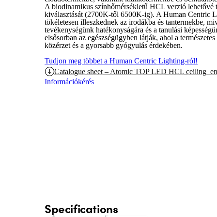
A biodinamikus színhőmérsékletű HCL verzió lehetővé te
kiválasztását (2700K-től 6500K-ig). A Human Centric L
tökéletesen illeszkednek az irodákba és tantermekbe, miv
tevékenységünk hatékonyságára és a tanulási képességü
elsősorban az egészségügyben látják, ahol a természetes 
közérzet és a gyorsabb gyógyulás érdekében.
Tudjon meg többet a Human Centric Lighting-ról!
Catalogue sheet – Atomic TOP LED HCL ceiling_en
Információkérés
Specifications