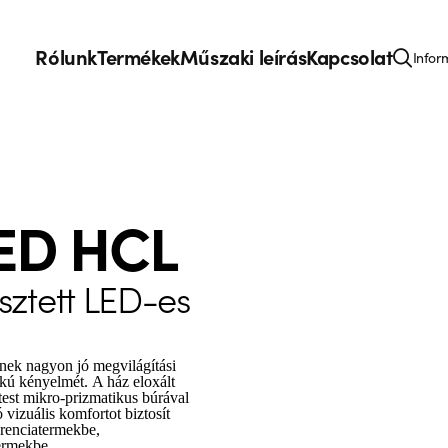
Rólunk
Termékek
Műszaki leírás
Kapcsolat
Infor
ED HCL
ztett LED-es
ek nagyon jó megvilágítási
okú kényelmét. A ház eloxált
test mikro-prizmatikus búrával
 vizuális komfortot biztosít
erenciatermekbe,
ermekbe.