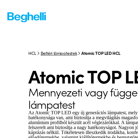
HCL
Beltéri lámpatestek
Atomic TOP LED HCL
Atomic TOP L
Mennyezeti vagy függes
lámpatest
Az Atomic TOP LED egy új generációs lámpatest, melyn
hatékonysága van, ami biztosítja a megvilágítás magasf
alumínium profilból készült acél véglezárókkal. A lámpa
felszerelt ami biztosítja a nagy hatékonyságot. Nagyon jó
káprázás nélkül. Tökéletesen illeszkedik irodákba, konf
előadótermekbe, valamint kiállítótermekbe és bemutatót