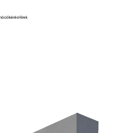
mációkérés
Hírek