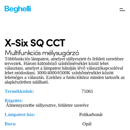
X-Six SQ CCT
Multifunkciós mélysugárzó
Többfunkciós lámpatest, amelyet süllyesztett és felületi szerelésre
terveztek. Három különböző színhőmérséklet közül lehet
választani, amelyet a lámpatest hátulján lévő választókapcsolóval
lehet módosítani. 3000/4000/6500K színhőmérséklet között
lehetséges a választás. Ezekhez a funkciókhoz minden tartozék az
alapkészletben található.
Termékkódok:
71061
Rögzítés:
Álmennyezetbe süllyesztve, felületre szerelve
Lámpatest ház:
Polikarbonát
Bura:
Opál