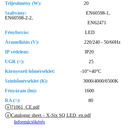
Teljesítmény (W):
20
Szabvány:
EN60598-1,
EN60598-2-2,
EN62471
Fényforrás:
LED
Áramellátás (V):
220/240 - 50/60Hz
IP védelem:
IP20
UGR (<):
25
Környezeti hőmérséklet:
-10°+40°C
Színhőmérséklet (K):
3000/4000/6500K
Fényáram (lm):
1600
RA (>):
80
71061_CE.pdf
Catalogue sheet – X-Six SQ LED_en.pdf
Információkérés