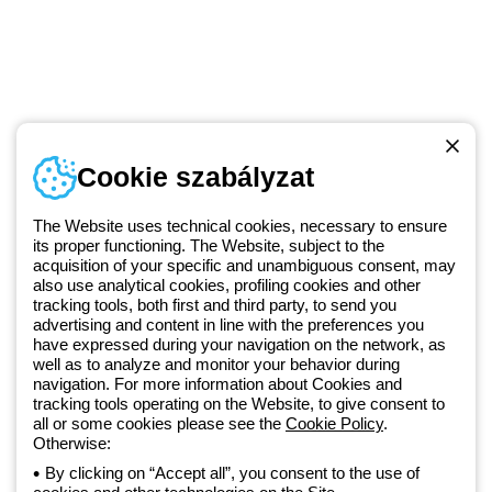
Telefonszám
Cookie szabályzat
Hétfőtől-péntekig: 8.00-16.30
1 951 3194
The Website uses technical cookies, necessary to ensure
its proper functioning. The Website, subject to the
acquisition of your specific and unambiguous consent, may
Since 2025, Beghelli has been part of the GEWISS Group, within the
also use analytical cookies, profiling cookies and other
tracking tools, both first and third party, to send you
GEWISS LightZone ecosystem, where we develop integrated
advertising and content in line with the preferences you
lighting solutions that transform complexity into simplicity, supporting
have expressed during your navigation on the network, as
professionals and end users in meeting their needs.
Discover more
well as to analyze and monitor your behavior during
about GEWISS
navigation. For more information about Cookies and
tracking tools operating on the Website, to give consent to
all or some cookies please see the
Cookie Policy
.
Hungary:
HU
Otherwise:
By clicking on “Accept all”, you consent to the use of